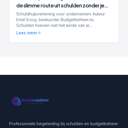
de slimme route uit schulden zonder je
bedrijf op te geven
Schuldhulpverlening voor ondernemers Auteur:
Emel Ersoy, bestuurder Budgetbeheer.nu
Schulden hoeven niet het einde van je
onderneming te betekenen. Steeds meer zzp’ers
Lees meer
en mkb-ondernemers krijgen te ma...
Professionele begeleiding bij schulden en budgetbeheer.