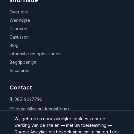
Over ons
Werkwijze
Tarieven
Casussen
Blog
Informatie en oplossingen
Begrippenlijst
Vacatures
Contact
085-9027796
contact@schuldenplatform.nl
Postbus 802, 7400 AV Deventer
Wij gebruiken noodzakelijke cookies voor de
werking van de site en — met uw toestemming —
Google Analytics om bezoek anoniem te meten. Lees