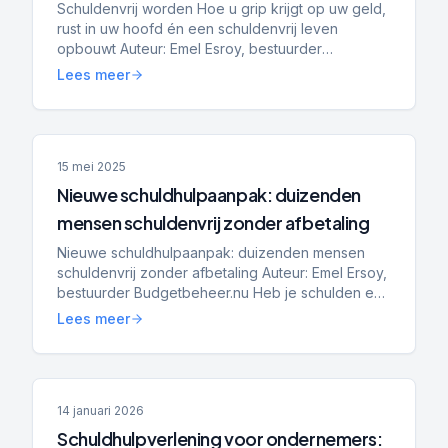
Schuldenvrij worden Hoe u grip krijgt op uw geld,
rust in uw hoofd én een schuldenvrij leven
opbouwt Auteur: Emel Esroy, bestuurder
Budgetbeheer.nu Schuldenvrij worden lijkt voor
Lees meer
veel mensen een onmog...
15 mei 2025
Nieuwe schuldhulpaanpak: duizenden
mensen schuldenvrij zonder afbetaling
Nieuwe schuldhulpaanpak: duizenden mensen
schuldenvrij zonder afbetaling Auteur: Emel Ersoy,
bestuurder Budgetbeheer.nu Heb je schulden en
een laag inkomen, maar lijkt aflossen onmogelijk?
Lees meer
Met de nieu...
14 januari 2026
Schuldhulpverlening voor ondernemers: