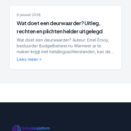
6 januari 2026
Wat doet een deurwaarder? Uitleg,
rechten en plichten helder uitgelegd
Wat doet een deurwaarder? Auteur: Emel Ersoy,
bestuurder Budgetbeheer.nu Wanneer je te
maken krijgt met betalingsachterstanden, kan de
naam deurwaarder al snel voor onrust zorgen.
Lees meer
Toch is het belangri...