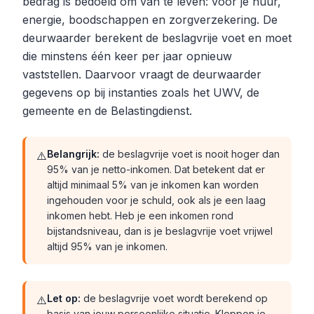
bedrag is bedoeld om van te leven: voor je huur,
energie, boodschappen en zorgverzekering. De
deurwaarder berekent de beslagvrije voet en moet
die minstens één keer per jaar opnieuw
vaststellen. Daarvoor vraagt de deurwaarder
gegevens op bij instanties zoals het UWV, de
gemeente en de Belastingdienst.
Belangrijk:
de beslagvrije voet is nooit hoger dan
⚠️
95% van je netto-inkomen. Dat betekent dat er
altijd minimaal 5% van je inkomen kan worden
ingehouden voor je schuld, ook als je een laag
inkomen hebt. Heb je een inkomen rond
bijstandsniveau, dan is je beslagvrije voet vrijwel
altijd 95% van je inkomen.
Let op:
de beslagvrije voet wordt berekend op
⚠️
basis van jouw persoonlijke situatie. Kloppen je