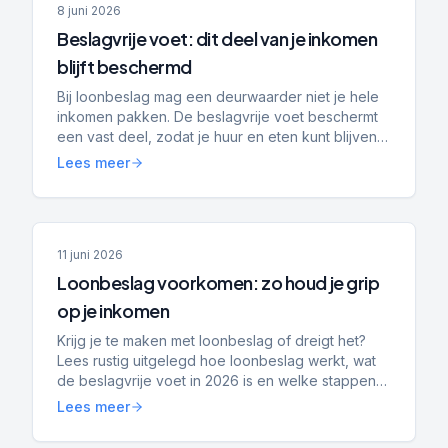
8 juni 2026
Beslagvrije voet: dit deel van je inkomen
blijft beschermd
Bij loonbeslag mag een deurwaarder niet je hele
inkomen pakken. De beslagvrije voet beschermt
een vast deel, zodat je huur en eten kunt blijven
betalen. Lees hoe het werkt in 2026.
Lees meer
11 juni 2026
Loonbeslag voorkomen: zo houd je grip
op je inkomen
Krijg je te maken met loonbeslag of dreigt het?
Lees rustig uitgelegd hoe loonbeslag werkt, wat
de beslagvrije voet in 2026 is en welke stappen
je zelf kunt zetten om grip te houden.
Lees meer