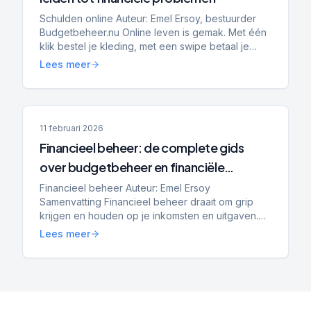
Schulden online Auteur: Emel Ersoy, bestuurder
Budgetbeheer.nu Online leven is gemak. Met één
klik bestel je kleding, met een swipe betaal je
achteraf en met een app heb je direct inzicht in je
Lees meer
saldo....
11 februari 2026
Financieel beheer: de complete gids
over budgetbeheer en financiële
planning
Financieel beheer Auteur: Emel Ersoy
Samenvatting Financieel beheer draait om grip
krijgen en houden op je inkomsten en uitgaven.
Budgetbeheer helpt bij stabilisatie, het voorkomen
Lees meer
van nieuwe schulden...