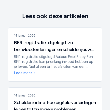
Lees ook deze artikelen
14 januari 2026
BKR-registratie uitgelegd: zo
beïnvloeden leningen en schulden jouw
hypotheek, toekomst en financiële
BKR-registratie uitgelegd Auteur: Emel Ersoy Een
BKR-registratie kan jarenlang invloed hebben op
kansen
je leven. Niet alleen bij het afsluiten van een
lening, maar ook bij het huren van een woning,
Lees meer
het kope...
14 januari 2026
Schulden online: hoe digitale verleidingen
leiden tot financiële problemen