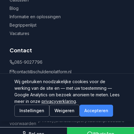
Blog
Informatie en oplossingen
Begrippenlijst
Vacatures
Contact
085-9027796
contact@schuldenplatform.nl
Postbus 802, 7400 AV Deventer
Wij gebruiken noodzakelijke cookies voor de
werking van de site en — met uw toestemming —
Google Analytics om bezoek anoniem te meten. Lees
meer in onze
privacyverklaring
.
Instellingen
Weigeren
Accepteren
©
2026
Schuldenplatform.nl
Algemene
|
Privacy
|
Dienstenwijzer
|
Klachtenprocedure
voorwaarden
Bel ons
WhatsApp