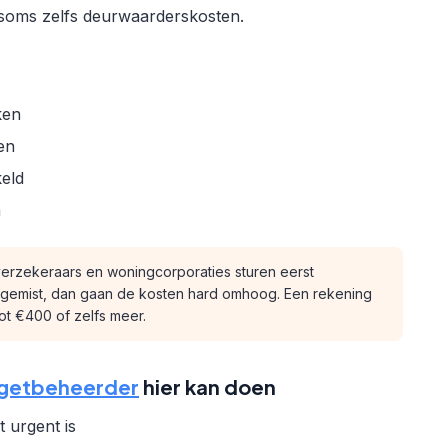
 soms zelfs deurwaarderskosten.
ken
en
eld
n
verzekeraars en woningcorporaties sturen eerst
gemist, dan gaan de kosten hard omhoog. Een rekening
t €400 of zelfs meer.
getbeheerder
hier kan doen
 urgent is