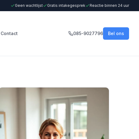
Geen wachtlijst
Gratis intakegesprek
Reactie binnen 24 uur
Contact
085-9027796
Bel ons