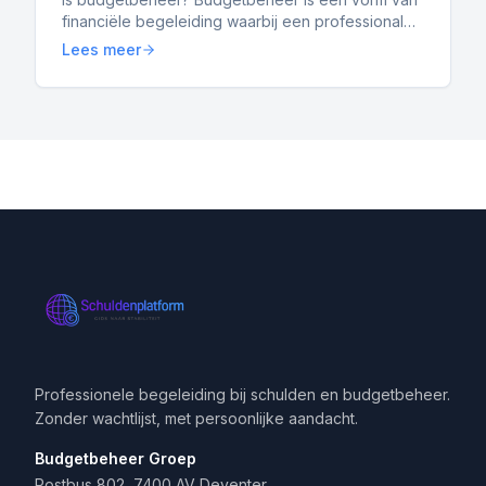
financiële begeleiding waarbij een professional
jouw inkomsten en uitgaven beheert. Het doel is
Lees meer
om overzicht...
Professionele begeleiding bij schulden en budgetbeheer.
Zonder wachtlijst, met persoonlijke aandacht.
Budgetbeheer Groep
Postbus 802, 7400 AV Deventer