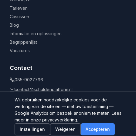
Tarieven
Casussen
Blog
Informatie en oplossingen
Begrippenlijst
Vacatures
Contact
085-9027796
contact@schuldenplatform.nl
Postbus 802, 7400 AV Deventer
Wij gebruiken noodzakelijke cookies voor de
werking van de site en — met uw toestemming —
Google Analytics om bezoek anoniem te meten. Lees
meer in onze
privacyverklaring
.
Instellingen
Weigeren
Accepteren
©
2026
Schuldenplatform.nl
Algemene