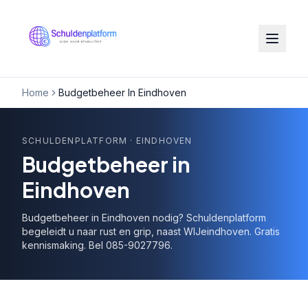
Home
Budgetbeheer In Eindhoven
SCHULDENPLATFORM
· EINDHOVEN
Budgetbeheer in
Eindhoven
Budgetbeheer in Eindhoven nodig? Schuldenplatform
begeleidt u naar rust en grip, naast WIJeindhoven. Gratis
kennismaking. Bel 085-9027796.