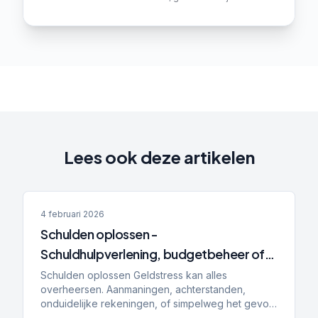
Lees ook deze artikelen
4 februari 2026
Schulden oplossen -
Schuldhulpverlening, budgetbeheer of
bewindvoering: wat is het verschil en wat
Schulden oplossen Geldstress kan alles
overheersen. Aanmaningen, achterstanden,
past bij jou?
onduidelijke rekeningen, of simpelweg het gevoel
dat je de controle kwijt bent. Dan ga je zoeken