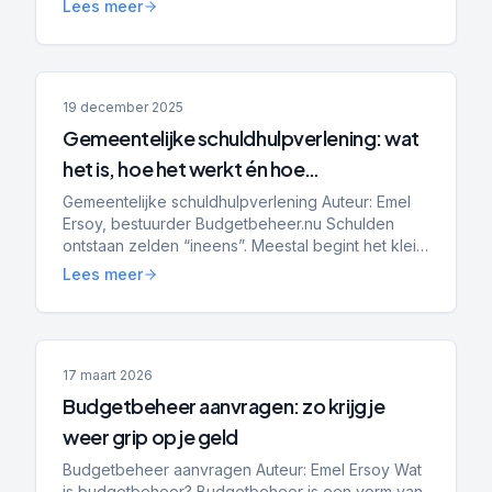
Lees meer
naar hulp — en kom je a...
19 december 2025
Gemeentelijke schuldhulpverlening: wat
het is, hoe het werkt én hoe
Schuldenplatform.nl zich verhoudt tot
Gemeentelijke schuldhulpverlening Auteur: Emel
Ersoy, bestuurder Budgetbeheer.nu Schulden
gemeenten
ontstaan zelden “ineens”. Meestal begint het klein:
een achterstand bij energie, een paar
Lees meer
openstaande rekening...
17 maart 2026
Budgetbeheer aanvragen: zo krijg je
weer grip op je geld
Budgetbeheer aanvragen Auteur: Emel Ersoy Wat
is budgetbeheer? Budgetbeheer is een vorm van