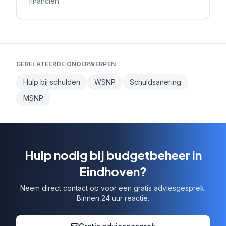
financiën.
GERELATEERDE ONDERWERPEN
Hulp bij schulden
WSNP
Schuldsanering
MSNP
Hulp nodig bij budgetbeheer in
Eindhoven?
Neem direct contact op voor een gratis adviesgesprek.
Binnen 24 uur reactie.