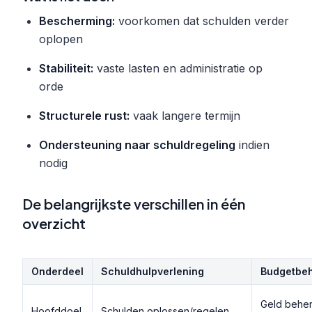
Bescherming:
voorkomen dat schulden verder
oplopen
Stabiliteit:
vaste lasten en administratie op
orde
Structurele rust:
vaak langere termijn
Ondersteuning naar schuldregeling
indien
nodig
De belangrijkste verschillen in één
overzicht
Onderdeel
Schuldhulpverlening
Budgetbe
Geld behe
Hoofddoel
Schulden oplossen/regelen