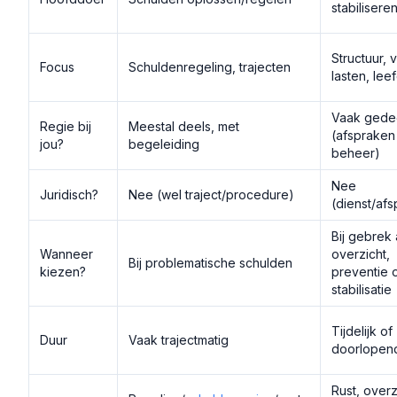
stabilisere
Structuur, 
Focus
Schuldenregeling, trajecten
lasten, lee
Vaak gede
Regie bij
Meestal deels, met
(afspraken
jou?
begeleiding
beheer)
Nee
Juridisch?
Nee (wel traject/procedure)
(dienst/afs
Bij gebrek
Wanneer
overzicht,
Bij problematische schulden
kiezen?
preventie 
stabilisatie
Tijdelijk of
Duur
Vaak trajectmatig
doorlopen
Rust, overz