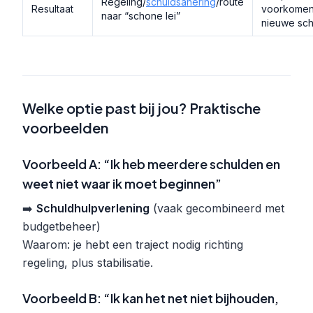
Regeling/
schuldsanering
/route
Resultaat
voorkome
naar “schone lei”
nieuwe sc
Welke optie past bij jou? Praktische
voorbeelden
Voorbeeld A: “Ik heb meerdere schulden en
weet niet waar ik moet beginnen”
➡️
Schuldhulpverlening
(vaak gecombineerd met
budgetbeheer)
Waarom: je hebt een traject nodig richting
regeling, plus stabilisatie.
Voorbeeld B: “Ik kan het net niet bijhouden,