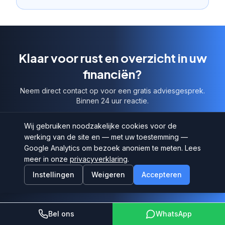
Klaar voor rust en overzicht in uw
financiën?
Neem direct contact op voor een gratis adviesgesprek.
Binnen 24 uur reactie.
Wij gebruiken noodzakelijke cookies voor de
Gratis adviesgesprek
werking van de site en — met uw toestemming —
Google Analytics om bezoek anoniem te meten. Lees
Bel direct: 085-9027796
meer in onze
privacyverklaring
.
WhatsApp
Instellingen
Weigeren
Accepteren
Bel ons
WhatsApp