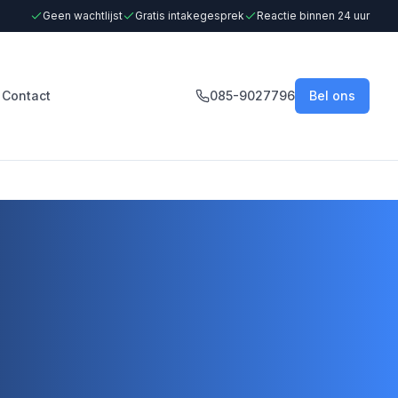
Geen wachtlijst
Gratis intakegesprek
Reactie binnen 24 uur
Contact
085-9027796
Bel ons