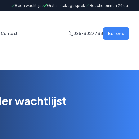
Geen wachtlijst
Gratis intakegesprek
Reactie binnen 24 uur
Contact
085-9027796
Bel ons
r wachtlijst