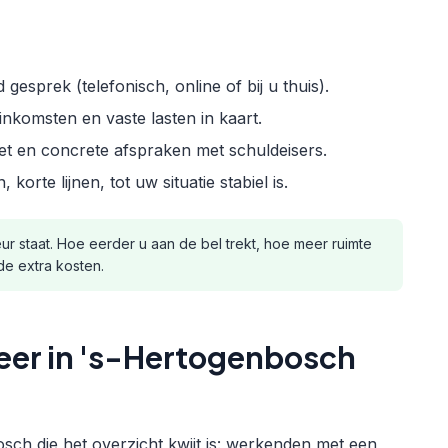
d gesprek (telefonisch, online of bij u thuis).
nkomsten en vaste lasten in kaart.
et en concrete afspraken met schuldeisers.
orte lijnen, tot uw situatie stabiel is.
r staat. Hoe eerder u aan de bel trekt, hoe meer ruimte
de extra kosten.
eer in 's-Hertogenbosch
osch die het overzicht kwijt is: werkenden met een