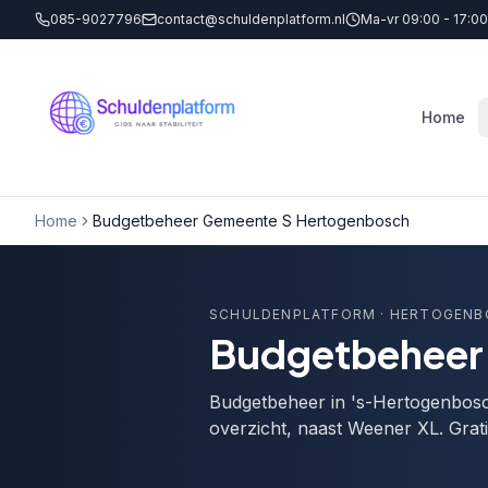
085-9027796
contact@schuldenplatform.nl
Ma-vr 09:00 - 17:00
Home
Home
Budgetbeheer Gemeente S Hertogenbosch
SCHULDENPLATFORM
· HERTOGEN
Budgetbeheer 
Budgetbeheer in 's-Hertogenbosc
overzicht, naast Weener XL. Grat