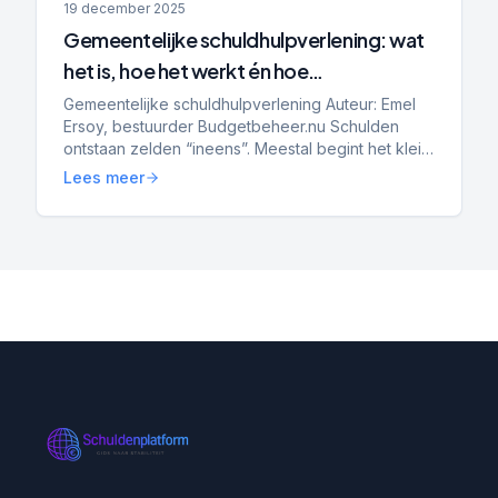
19 december 2025
Gemeentelijke schuldhulpverlening: wat
het is, hoe het werkt én hoe
Schuldenplatform.nl zich verhoudt tot
Gemeentelijke schuldhulpverlening Auteur: Emel
Ersoy, bestuurder Budgetbeheer.nu Schulden
gemeenten
ontstaan zelden “ineens”. Meestal begint het klein:
een achterstand bij energie, een paar
Lees meer
openstaande rekening...