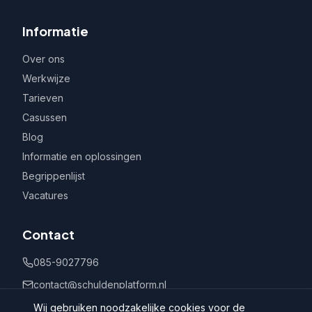
Informatie
Over ons
Werkwijze
Tarieven
Casussen
Blog
Informatie en oplossingen
Begrippenlijst
Vacatures
Contact
085-9027796
contact@schuldenplatform.nl
Postbus 802, 7400 AV Deventer
Wij gebruiken noodzakelijke cookies voor de