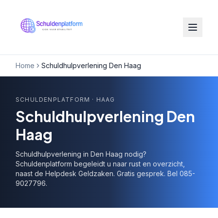
Home
Schuldhulpverlening Den Haag
SCHULDENPLATFORM
· HAAG
Schuldhulpverlening Den
Haag
Schuldhulpverlening in Den Haag nodig?
Schuldenplatform begeleidt u naar rust en overzicht,
naast de Helpdesk Geldzaken. Gratis gesprek. Bel 085-
9027796.