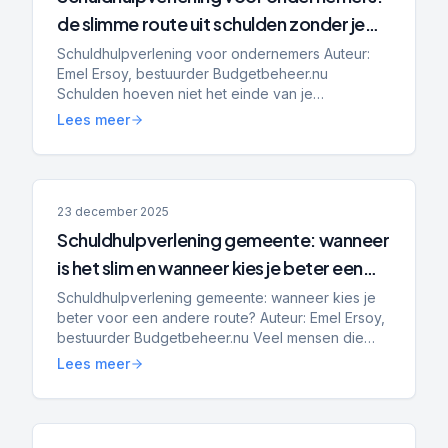
de slimme route uit schulden zonder je
bedrijf op te geven
Schuldhulpverlening voor ondernemers Auteur:
Emel Ersoy, bestuurder Budgetbeheer.nu
Schulden hoeven niet het einde van je
onderneming te betekenen. Steeds meer zzp’ers
Lees meer
en mkb-ondernemers krijgen te ma...
23 december 2025
Schuldhulpverlening gemeente: wanneer
is het slim en wanneer kies je beter een
andere route?
Schuldhulpverlening gemeente: wanneer kies je
beter voor een andere route? Auteur: Emel Ersoy,
bestuurder Budgetbeheer.nu Veel mensen die
online zoeken op schuldhulpverlening gemeente
Lees meer
willen eigenlijk...