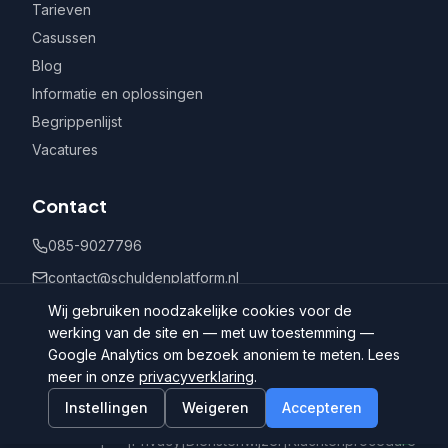
Tarieven
Casussen
Blog
Informatie en oplossingen
Begrippenlijst
Vacatures
Contact
085-9027796
contact@schuldenplatform.nl
Postbus 802, 7400 AV Deventer
Wij gebruiken noodzakelijke cookies voor de
werking van de site en — met uw toestemming —
Google Analytics om bezoek anoniem te meten. Lees
meer in onze
privacyverklaring
.
Instellingen
Weigeren
Accepteren
©
2026
Schuldenplatform.nl
Algemene
|
Privacy
|
Dienstenwijzer
|
Klachtenprocedure