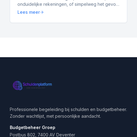
onduidelijke rekeningen, of simpelweg het gevoel
dat je de controle kwijt bent. Dan ga je zoeken
Lees meer
naar hulp — en kom je a...
Professionele begeleiding bij schulden en budgetbeheer.
Zonder wachtlijst, met persoonlijke aandacht.
Budgetbeheer Groep
Postbus 802, 7400 AV Deventer