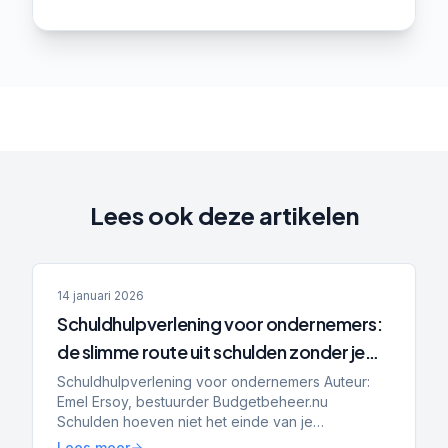
Lees ook deze artikelen
14 januari 2026
Schuldhulpverlening voor ondernemers:
de slimme route uit schulden zonder je
bedrijf op te geven
Schuldhulpverlening voor ondernemers Auteur:
Emel Ersoy, bestuurder Budgetbeheer.nu
Schulden hoeven niet het einde van je
onderneming te betekenen. Steeds meer zzp’ers
Lees meer