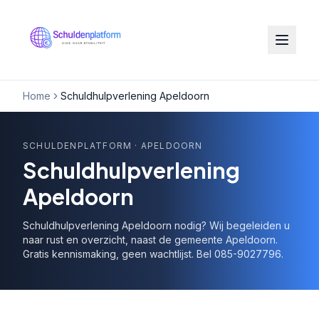
Home
Schuldhulpverlening Apeldoorn
SCHULDENPLATFORM
· APELDOORN
Schuldhulpverlening
Apeldoorn
Schuldhulpverlening Apeldoorn nodig? Wij begeleiden u
naar rust en overzicht, naast de gemeente Apeldoorn.
Gratis kennismaking, geen wachtlijst. Bel 085-9027796.