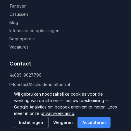
Tarieven
Casussen
Blog
Informatie en oplossingen
Begrippenlijst
Vacatures
Contact
085-9027796
contact@schuldenplatform.nl
Postbus 802, 7400 AV Deventer
Wij gebruiken noodzakelijke cookies voor de
werking van de site en — met uw toestemming —
Google Analytics om bezoek anoniem te meten. Lees
meer in onze
privacyverklaring
.
Instellingen
Weigeren
Accepteren
©
2026
Schuldenplatform.nl
Algemene