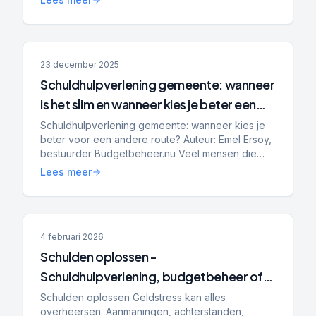
en mkb-ondernemers krijgen te ma...
23 december 2025
Schuldhulpverlening gemeente: wanneer
is het slim en wanneer kies je beter een
andere route?
Schuldhulpverlening gemeente: wanneer kies je
beter voor een andere route? Auteur: Emel Ersoy,
bestuurder Budgetbeheer.nu Veel mensen die
online zoeken op schuldhulpverlening gemeente
Lees meer
willen eigenlijk...
4 februari 2026
Schulden oplossen -
Schuldhulpverlening, budgetbeheer of
bewindvoering: wat is het verschil en wat
Schulden oplossen Geldstress kan alles
overheersen. Aanmaningen, achterstanden,
past bij jou?