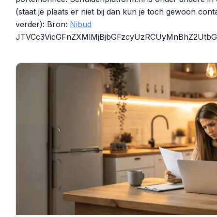
(staat je plaats er niet bij dan kun je toch gewoon co
verder): Bron:
Nibud
JTVCc3VicGFnZXMlMjBjbGFzcyUzRCUyMnBhZ2UtbGl