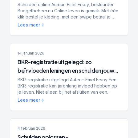
Schulden online Auteur: Emel Ersoy, bestuurder
Budgetbeheer.nu Online leven is gemak. Met één
klik bestel je kleding, met een swipe betaal je
achteraf en met een app heb je direct inzicht in je
Lees meer
saldo....
14 januari 2026
BKR-registratie uitgelegd: zo
beïnvloeden leningen en schulden jouw
hypotheek, toekomst en financiële
BKR-registratie uitgelegd Auteur: Emel Ersoy Een
BKR-registratie kan jarenlang invloed hebben op
kansen
je leven. Niet alleen bij het afsluiten van een
lening, maar ook bij het huren van een woning,
Lees meer
het kope...
4 februari 2026
Schulden oplossen -