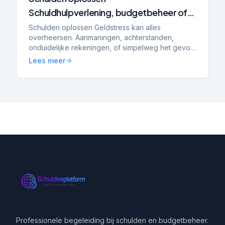
Schuldhulpverlening, budgetbeheer of
bewindvoering: wat is het verschil en wat
Schulden oplossen Geldstress kan alles
overheersen. Aanmaningen, achterstanden,
past bij jou?
onduidelijke rekeningen, of simpelweg het gevoel
dat je de controle kwijt bent. Dan ga je zoeken
Lees meer
naar hulp — en kom je a...
Professionele begeleiding bij schulden en budgetbeheer.