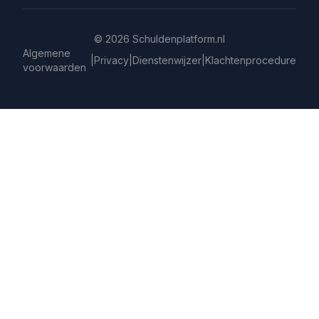
©
2026
Schuldenplatform.nl
Algemene
|
Privacy
|
Dienstenwijzer
|
Klachtenprocedure
voorwaarden