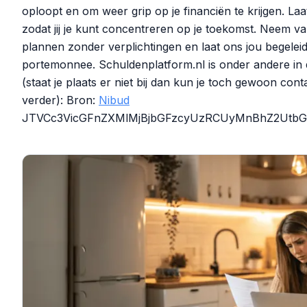
oploopt en om weer grip op je financiën te krijgen. La
zodat jij je kunt concentreren op je toekomst. Neem v
plannen zonder verplichtingen en laat ons jou begelei
portemonnee. Schuldenplatform.nl is onder andere in d
(staat je plaats er niet bij dan kun je toch gewoon co
verder): Bron:
Nibud
JTVCc3VicGFnZXMlMjBjbGFzcyUzRCUyMnBhZ2UtbGl