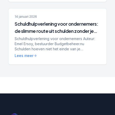
14 januari 2026
Schuldhulpverlening voor ondernemers:
de slimme route uit schulden zonder je
bedrijf op te geven
Schuldhulpverlening voor ondernemers Auteur:
Emel Ersoy, bestuurder Budgetbeheer.nu
Schulden hoeven niet het einde van je
onderneming te betekenen. Steeds meer zzp’ers
Lees meer
en mkb-ondernemers krijgen te ma...