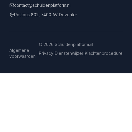
contact@schuldenplatform.nl
Postbus 802, 7400 AV Deventer
©
2026
Schuldenplatform.nl
Algemene
|
Privacy
|
Dienstenwijzer
|
Klachtenprocedure
voorwaarden