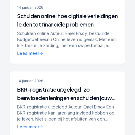
14 januari 2026
Schulden online: hoe digitale verleidingen
leiden tot financiële problemen
Schulden online Auteur: Emel Ersoy, bestuurder
Budgetbeheer.nu Online leven is gemak. Met één
klik bestel je kleding, met een swipe betaal je
achteraf en met een app heb je direct inzicht in je
Lees meer
saldo....
14 januari 2026
BKR-registratie uitgelegd: zo
beïnvloeden leningen en schulden jouw
hypotheek, toekomst en financiële
BKR-registratie uitgelegd Auteur: Emel Ersoy Een
BKR-registratie kan jarenlang invloed hebben op
kansen
je leven. Niet alleen bij het afsluiten van een
lening, maar ook bij het huren van een woning,
Lees meer
het kope...