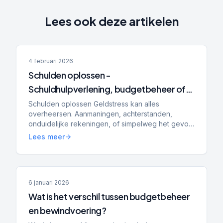
Lees ook deze artikelen
4 februari 2026
Schulden oplossen -
Schuldhulpverlening, budgetbeheer of
bewindvoering: wat is het verschil en wat
Schulden oplossen Geldstress kan alles
overheersen. Aanmaningen, achterstanden,
past bij jou?
onduidelijke rekeningen, of simpelweg het gevoel
dat je de controle kwijt bent. Dan ga je zoeken
Lees meer
naar hulp — en kom je a...
6 januari 2026
Wat is het verschil tussen budgetbeheer
en bewindvoering?