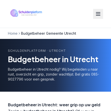
Home
Budgetbeheer Gemeente Utrecht
SCHULDENPLATFORM
· UTRECHT
Budgetbeheer in Utrecht
Budgetbeheer in Utrecht nodig? Wij begeleiden u naar
rust, overzicht en grip, zonder wachtlijst. Bel gratis 085-
9027796 voor een gesprek.
Budgetbeheer in Utrecht: weer grip op uw geld