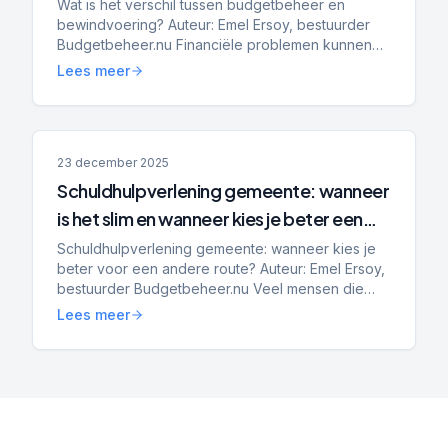
Wat is het verschil tussen budgetbeheer en
bewindvoering? Auteur: Emel Ersoy, bestuurder
Budgetbeheer.nu Financiële problemen kunnen
iedereen overkomen. Door ziekte, baanverlies,
Lees meer
een scheiding of oplo...
23 december 2025
Schuldhulpverlening gemeente: wanneer
is het slim en wanneer kies je beter een
andere route?
Schuldhulpverlening gemeente: wanneer kies je
beter voor een andere route? Auteur: Emel Ersoy,
bestuurder Budgetbeheer.nu Veel mensen die
online zoeken op schuldhulpverlening gemeente
Lees meer
willen eigenlijk...