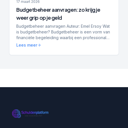
17 maart 2026
Budgetbeheer aanvragen: zo krijg je
weer grip op je geld
Budgetbeheer aanvragen Auteur: Emel Ersoy Wat
is budgetbeheer? Budgetbeheer is een vorm van
financiële begeleiding waarbij een professional
jouw inkomsten en uitgaven beheert. Het doel is
Lees meer
om overzicht...