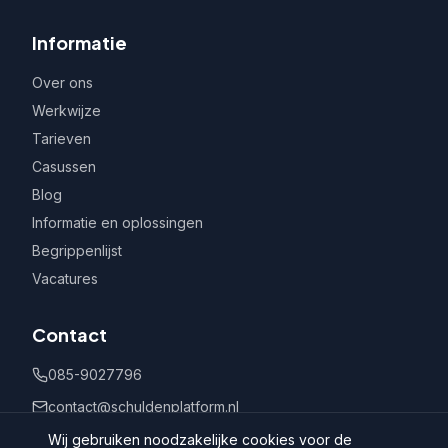
Informatie
Over ons
Werkwijze
Tarieven
Casussen
Blog
Informatie en oplossingen
Begrippenlijst
Vacatures
Contact
085-9027796
contact@schuldenplatform.nl
Postbus 802, 7400 AV Deventer
Wij gebruiken noodzakelijke cookies voor de