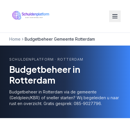
Home
Budgetbeheer Gemeente Rotterdam
SCHULDENPLATFORM
· ROTTERDAM
Budgetbeheer in
Rotterdam
Budgetbeheer in Rotterdam via de gemeente
(Geldplein/KBR) of sneller starten? Wij begeleiden u naar
rust en overzicht. Gratis gesprek: 085-9027796.