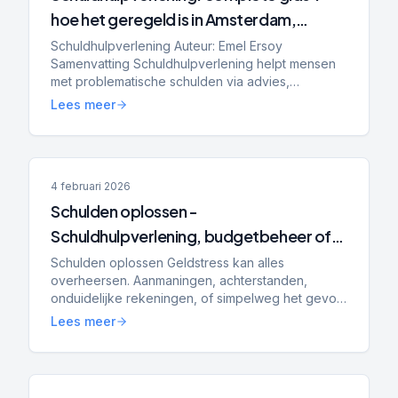
hoe het geregeld is in Amsterdam,
Rotterdam, Tilburg en Den Haag
Schuldhulpverlening Auteur: Emel Ersoy
Samenvatting Schuldhulpverlening helpt mensen
met problematische schulden via advies,
stabilisatie en schuldregelingen. Gemeenten zijn
Lees meer
verantwoordelijk, maar aan...
4 februari 2026
Schulden oplossen -
Schuldhulpverlening, budgetbeheer of
bewindvoering: wat is het verschil en wat
Schulden oplossen Geldstress kan alles
overheersen. Aanmaningen, achterstanden,
past bij jou?
onduidelijke rekeningen, of simpelweg het gevoel
dat je de controle kwijt bent. Dan ga je zoeken
Lees meer
naar hulp — en kom je a...