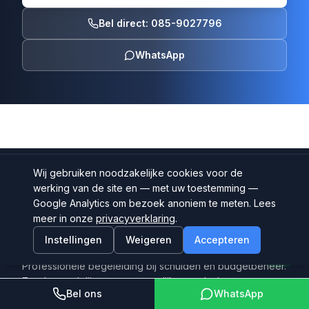
Bel direct: 085-9027796
WhatsApp
Wij gebruiken noodzakelijke cookies voor de
werking van de site en — met uw toestemming —
Google Analytics om bezoek anoniem te meten. Lees
meer in onze
privacyverklaring
.
Instellingen
Weigeren
Accepteren
Professionele begeleiding bij schulden en budgetbeheer.
Zonder wachtlijst, met persoonlijke aandacht.
Bel ons
WhatsApp
Budgetbeheer Groep