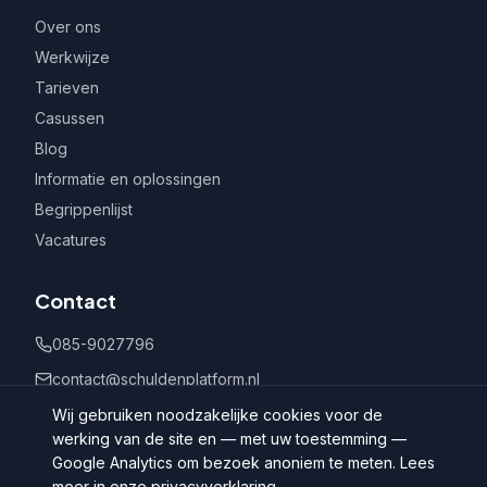
Over ons
Werkwijze
Tarieven
Casussen
Blog
Informatie en oplossingen
Begrippenlijst
Vacatures
Contact
085-9027796
contact@schuldenplatform.nl
Postbus 802, 7400 AV Deventer
Wij gebruiken noodzakelijke cookies voor de
werking van de site en — met uw toestemming —
Google Analytics om bezoek anoniem te meten. Lees
meer in onze
privacyverklaring
.