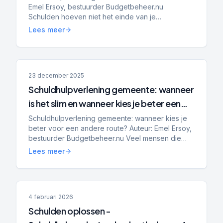
Emel Ersoy, bestuurder Budgetbeheer.nu
Schulden hoeven niet het einde van je
onderneming te betekenen. Steeds meer zzp’ers
Lees meer
en mkb-ondernemers krijgen te ma...
23 december 2025
Schuldhulpverlening gemeente: wanneer
is het slim en wanneer kies je beter een
andere route?
Schuldhulpverlening gemeente: wanneer kies je
beter voor een andere route? Auteur: Emel Ersoy,
bestuurder Budgetbeheer.nu Veel mensen die
online zoeken op schuldhulpverlening gemeente
Lees meer
willen eigenlijk...
4 februari 2026
Schulden oplossen -