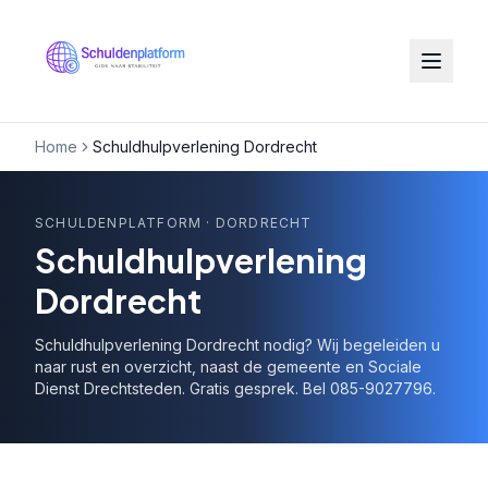
Home
Schuldhulpverlening Dordrecht
SCHULDENPLATFORM
· DORDRECHT
Schuldhulpverlening
Dordrecht
Schuldhulpverlening Dordrecht nodig? Wij begeleiden u
naar rust en overzicht, naast de gemeente en Sociale
Dienst Drechtsteden. Gratis gesprek. Bel 085-9027796.