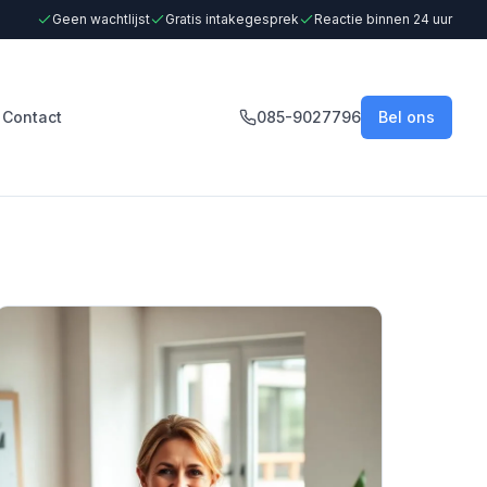
Geen wachtlijst
Gratis intakegesprek
Reactie binnen 24 uur
Contact
085-9027796
Bel ons