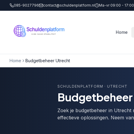
085-9027796
contact@schuldenplatform.nl
Ma-vr 09:00 - 17:00
Home
Home
Budgetbeheer Utrecht
SCHULDENPLATFORM
· UTRECHT
Budgetbeheer 
Zoek je budgetbeheer in Utrecht 
effectieve oplossingen. Neem va