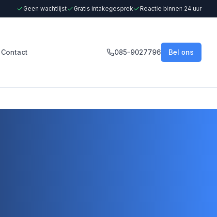
Geen wachtlijst
Gratis intakegesprek
Reactie binnen 24 uur
Contact
085-9027796
Bel ons