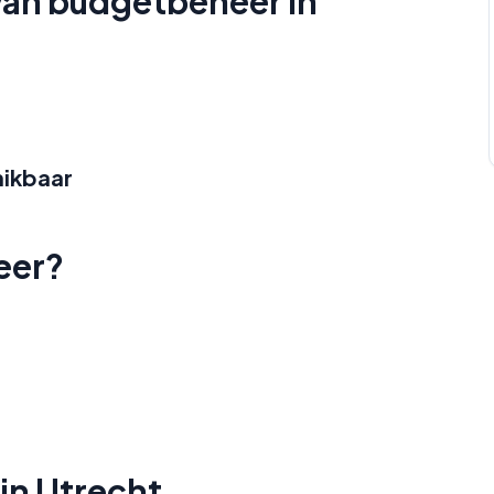
 van budgetbeheer in
hikbaar
eer?
in Utrecht