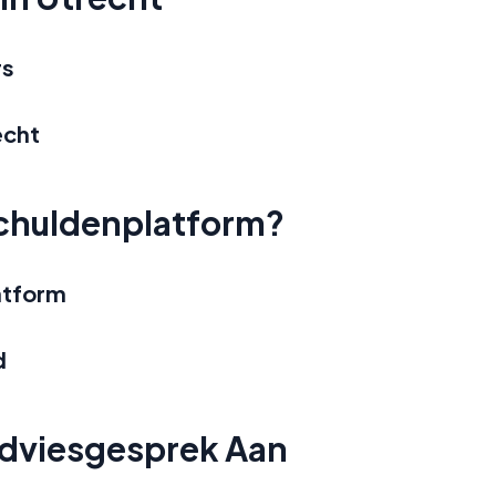
rs
echt
chuldenplatform?
atform
d
Adviesgesprek Aan