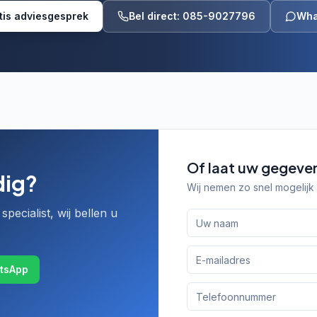
tis adviesgesprek
Bel direct: 085-9027796
Wha
Of laat uw gegeve
dig?
Wij nemen zo snel mogelijk 
specialist, wij bellen u
tsApp