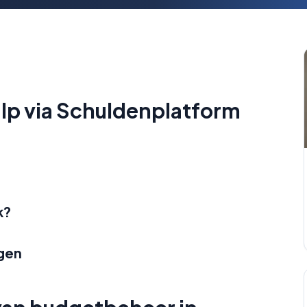
ulp via Schuldenplatform
k?
ngen