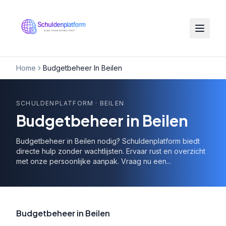
Home
Budgetbeheer In Beilen
SCHULDENPLATFORM
· BEILEN
Budgetbeheer in Beilen
Budgetbeheer in Beilen nodig? Schuldenplatform biedt
directe hulp zonder wachtlijsten. Ervaar rust en overzicht
met onze persoonlijke aanpak. Vraag nu een...
Budgetbeheer in Beilen