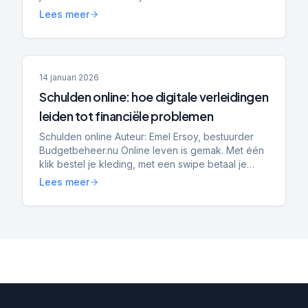
lening, maar ook bij het huren van een woning,
Lees meer
het kope...
14 januari 2026
Schulden online: hoe digitale verleidingen
leiden tot financiële problemen
Schulden online Auteur: Emel Ersoy, bestuurder
Budgetbeheer.nu Online leven is gemak. Met één
klik bestel je kleding, met een swipe betaal je
achteraf en met een app heb je direct inzicht in je
Lees meer
saldo....