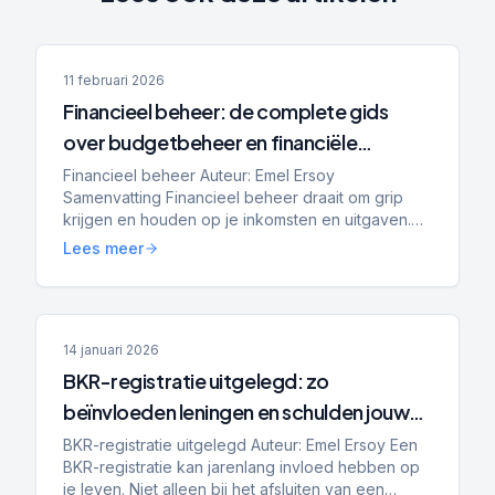
11 februari 2026
Financieel beheer: de complete gids
over budgetbeheer en financiële
planning
Financieel beheer Auteur: Emel Ersoy
Samenvatting Financieel beheer draait om grip
krijgen en houden op je inkomsten en uitgaven.
Budgetbeheer helpt bij stabilisatie, het voorkomen
Lees meer
van nieuwe schulden...
14 januari 2026
BKR-registratie uitgelegd: zo
beïnvloeden leningen en schulden jouw
hypotheek, toekomst en financiële
BKR-registratie uitgelegd Auteur: Emel Ersoy Een
BKR-registratie kan jarenlang invloed hebben op
kansen
je leven. Niet alleen bij het afsluiten van een