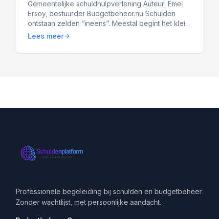
Schuldenplatform.nl zich verhoudt tot
Gemeentelijke schuldhulpverlening Auteur: Emel
Ersoy, bestuurder Budgetbeheer.nu Schulden
gemeenten
ontstaan zelden “ineens”. Meestal begint het klein:
een achterstand bij energie, een paar
Lees meer
openstaande rekening...
Professionele begeleiding bij schulden en budgetbeheer.
Zonder wachtlijst, met persoonlijke aandacht.