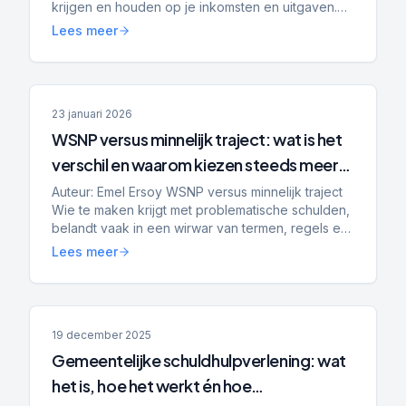
krijgen en houden op je inkomsten en uitgaven.
Budgetbeheer helpt bij stabilisatie, het voorkomen
Lees meer
van nieuwe schulden...
23 januari 2026
WSNP versus minnelijk traject: wat is het
verschil en waarom kiezen steeds meer
mensen voor Schuldenplatform?
Auteur: Emel Ersoy WSNP versus minnelijk traject
Wie te maken krijgt met problematische schulden,
belandt vaak in een wirwar van termen, regels en
trajecten. Twee begrippen die vrijwel altijd voorbij
Lees meer
...
19 december 2025
Gemeentelijke schuldhulpverlening: wat
het is, hoe het werkt én hoe