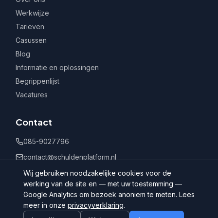
Werkwijze
Tarieven
Casussen
Blog
Informatie en oplossingen
Begrippenlijst
Vacatures
Contact
085-9027796
contact@schuldenplatform.nl
Postbus 802, 7400 AV Deventer
Wij gebruiken noodzakelijke cookies voor de
werking van de site en — met uw toestemming —
Google Analytics om bezoek anoniem te meten. Lees
meer in onze
privacyverklaring
.