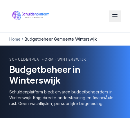
Home
Budgetbeheer Gemeente Winterswijk
SCHULDENPLATFORM
· WINTERSWIJK
Budgetbeheer in
Winterswijk
Schuldenplatform biedt ervaren budgetbeheerders in
Winterswijk. Krijg directe ondersteuning en financiÃ«le
rust. Geen wachtlijsten, persoonlijke begeleiding.