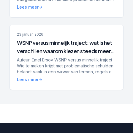
iedereen overkomen. Door ziekte, baanverlies,
Lees meer
een scheiding of oplo...
23 januari 2026
WSNP versus minnelijk traject: wat is het
verschil en waarom kiezen steeds meer
mensen voor Schuldenplatform?
Auteur: Emel Ersoy WSNP versus minnelijk traject
Wie te maken krijgt met problematische schulden,
belandt vaak in een wirwar van termen, regels en
trajecten. Twee begrippen die vrijwel altijd voorbij
Lees meer
...