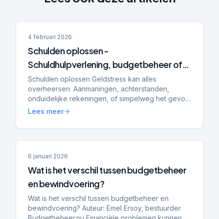
4 februari 2026
Schulden oplossen -
Schuldhulpverlening, budgetbeheer of
bewindvoering: wat is het verschil en wat
Schulden oplossen Geldstress kan alles
overheersen. Aanmaningen, achterstanden,
past bij jou?
onduidelijke rekeningen, of simpelweg het gevoel
dat je de controle kwijt bent. Dan ga je zoeken
Lees meer
naar hulp — en kom je a...
6 januari 2026
Wat is het verschil tussen budgetbeheer
en bewindvoering?
Wat is het verschil tussen budgetbeheer en
bewindvoering? Auteur: Emel Ersoy, bestuurder
Budgetbeheer.nu Financiële problemen kunnen