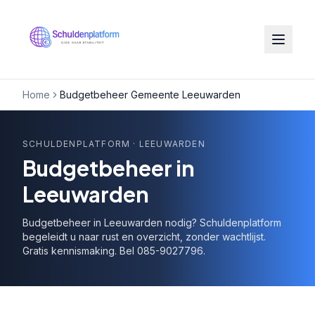
Home
Budgetbeheer Gemeente Leeuwarden
SCHULDENPLATFORM
· LEEUWARDEN
Budgetbeheer in
Leeuwarden
Budgetbeheer in Leeuwarden nodig? Schuldenplatform
begeleidt u naar rust en overzicht, zonder wachtlijst.
Gratis kennismaking. Bel 085-9027796.