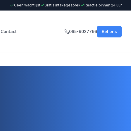
Geen wachtlijst
Gratis intakegesprek
Reactie binnen 24 uur
Contact
085-9027796
Bel ons