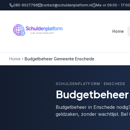
085-9027796
contact@schuldenplatform.nl
Ma-vr 09:00 - 17:00
Home
Home
Budgetbeheer Gemeente Enschede
SCHULDENPLATFORM
· ENSCHEDE
Budgetbeheer 
Budgetbeheer in Enschede nodig? W
geldzaken, zonder wachtlijst. Be