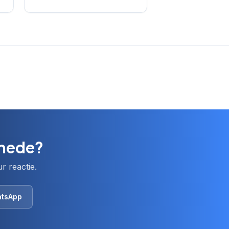
chede?
r reactie.
tsApp