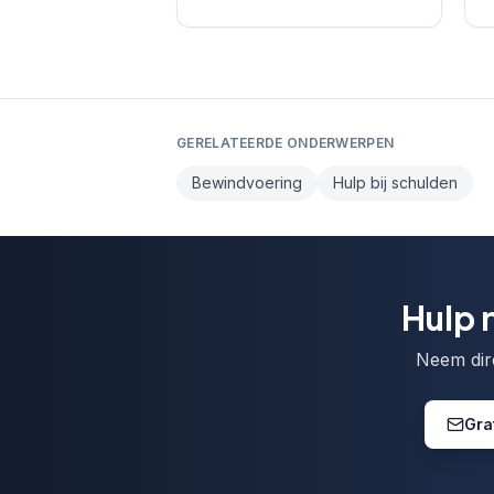
GERELATEERDE ONDERWERPEN
Bewindvoering
Hulp bij schulden
Hulp 
Neem dire
Gra