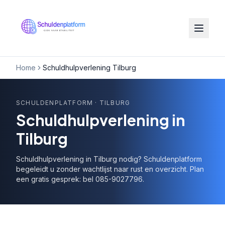
Home
Schuldhulpverlening Tilburg
SCHULDENPLATFORM
· TILBURG
Schuldhulpverlening in
Tilburg
Schuldhulpverlening in Tilburg nodig? Schuldenplatform
begeleidt u zonder wachtlijst naar rust en overzicht. Plan
een gratis gesprek: bel 085-9027796.