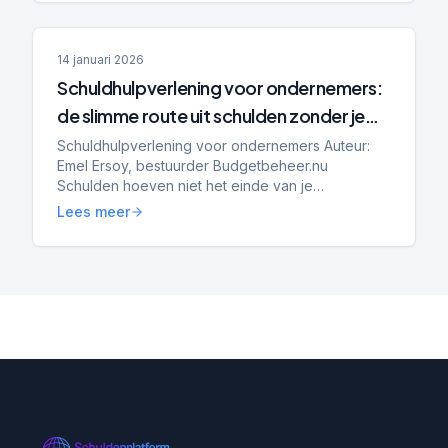
14 januari 2026
Schuldhulpverlening voor ondernemers:
de slimme route uit schulden zonder je
bedrijf op te geven
Schuldhulpverlening voor ondernemers Auteur:
Emel Ersoy, bestuurder Budgetbeheer.nu
Schulden hoeven niet het einde van je
onderneming te betekenen. Steeds meer zzp’ers
Lees meer
en mkb-ondernemers krijgen te ma...