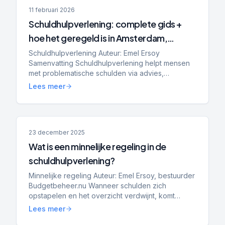
11 februari 2026
Schuldhulpverlening: complete gids +
hoe het geregeld is in Amsterdam,
Rotterdam, Tilburg en Den Haag
Schuldhulpverlening Auteur: Emel Ersoy
Samenvatting Schuldhulpverlening helpt mensen
met problematische schulden via advies,
stabilisatie en schuldregelingen. Gemeenten zijn
Lees meer
verantwoordelijk, maar aan...
23 december 2025
Wat is een minnelijke regeling in de
schuldhulpverlening?
Minnelijke regeling Auteur: Emel Ersoy, bestuurder
Budgetbeheer.nu Wanneer schulden zich
opstapelen en het overzicht verdwijnt, komt
vroeg of laat de vraag: hoe kom ik hier weer uit?
Lees meer
Een veelgebruikte...