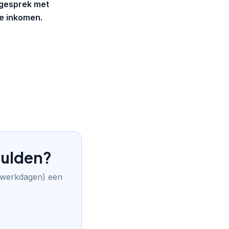
d gesprek met
je inkomen.
hulden?
p werkdagen) een