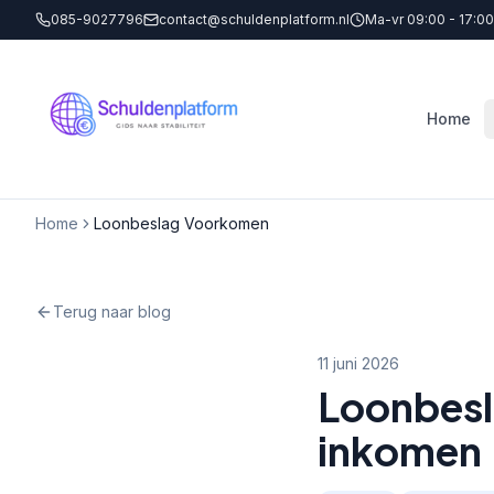
085-9027796
contact@schuldenplatform.nl
Ma-vr 09:00 - 17:00
Home
Home
Loonbeslag Voorkomen
Terug naar blog
11 juni 2026
Loonbesla
inkomen