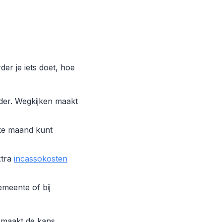
er je iets doet, hoe
er. Wegkijken maakt
lke maand kunt
xtra
incassokosten
gemeente of bij
d maakt de kans