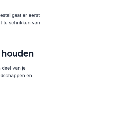
stal gaat er eerst
t te schrikken van
jd houden
 deel van je
boodschappen en