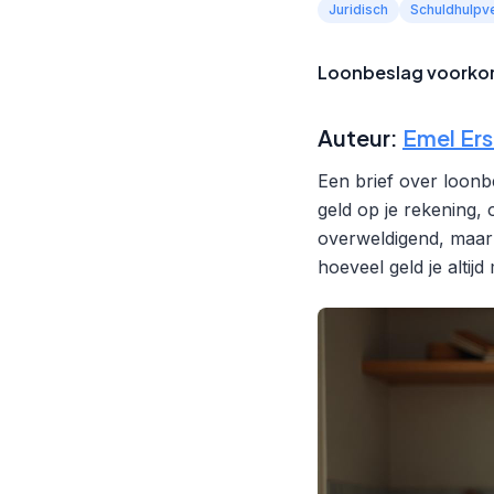
Juridisch
Schuldhulpv
Loonbeslag voorkome
Auteur:
Emel Er
Een brief over loonb
geld op je rekening, o
overweldigend, maar j
hoeveel geld je alti