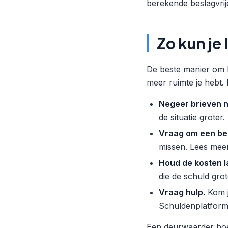
berekende beslagvrij
Zo kun j
De beste manier om l
meer ruimte je hebt.
Negeer brieven n
de situatie groter.
Vraag om een bet
missen. Lees mee
Houd de kosten l
die de schuld gro
Vraag hulp.
Kom j
Schuldenplatform
Een deurwaarder hoef