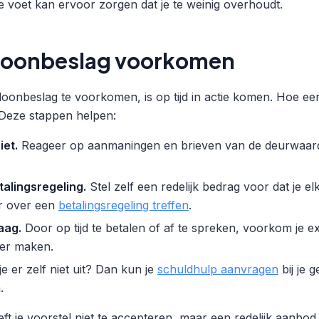
e voet kan ervoor zorgen dat je te weinig overhoudt.
e loonbeslag voorkomen
oonbeslag te voorkomen, is op tijd in actie komen. Hoe eerd
 Deze stappen helpen:
iet.
Reageer op aanmaningen en brieven van de deurwaard
alingsregeling.
Stel zelf een redelijk bedrag voor dat je e
r over een
betalingsregeling treffen
.
aag.
Door op tijd te betalen of af te spreken, voorkom je e
ter maken.
e er zelf niet uit? Dan kun je
schuldhulp aanvragen
bij je 
.
t je voorstel niet te accepteren, maar een redelijk aanbo