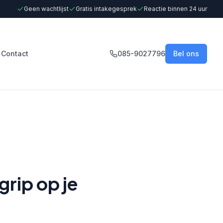
Geen wachtlijst
Gratis intakegesprek
Reactie binnen 24 uur
Contact
085-9027796
Bel ons
rip op je