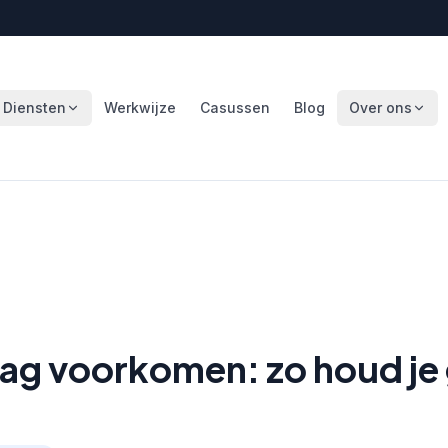
Diensten
Werkwijze
Casussen
Blog
Over ons
g voorkomen: zo houd je g