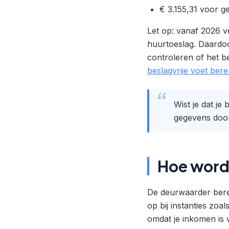
€ 3.155,31 voor 
Let op: vanaf 2026 v
huurtoeslag. Daardoo
controleren of het b
beslagvrije voet ber
Wist je dat je
gegevens door
Hoe wordt
De deurwaarder bereke
op bij instanties zoa
omdat je inkomen is 