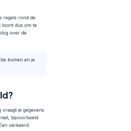
e regels rond de
t loont dus om te
blog over de
ctie komen en je
ld?
ij vraagt je gegevens
niet, bijvoorbeeld
 Een verkeerd