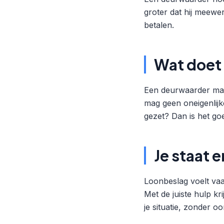
groter dat hij meewer
betalen.
Wat doet 
Een deurwaarder mag 
mag geen oneigenlijke
gezet? Dan is het g
Je staat e
Loonbeslag voelt vaa
Met de juiste hulp kr
je situatie, zonder o