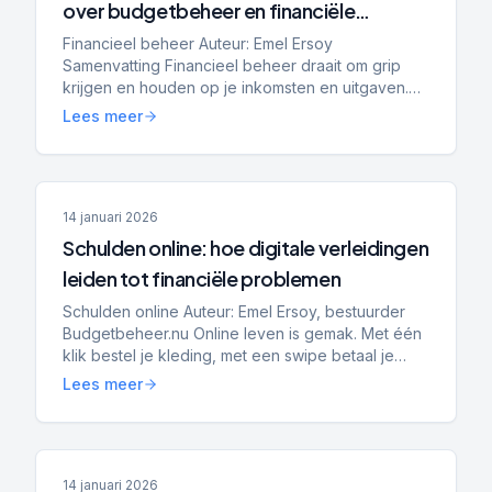
over budgetbeheer en financiële
planning
Financieel beheer Auteur: Emel Ersoy
Samenvatting Financieel beheer draait om grip
krijgen en houden op je inkomsten en uitgaven.
Budgetbeheer helpt bij stabilisatie, het voorkomen
Lees meer
van nieuwe schulden...
14 januari 2026
Schulden online: hoe digitale verleidingen
leiden tot financiële problemen
Schulden online Auteur: Emel Ersoy, bestuurder
Budgetbeheer.nu Online leven is gemak. Met één
klik bestel je kleding, met een swipe betaal je
achteraf en met een app heb je direct inzicht in je
Lees meer
saldo....
14 januari 2026