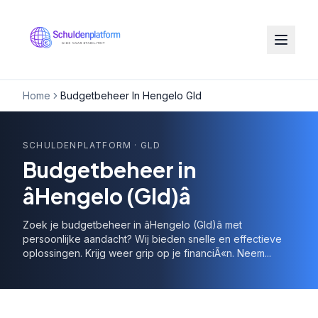
Home
Budgetbeheer In Hengelo Gld
SCHULDENPLATFORM
· GLD
Budgetbeheer in
âHengelo (Gld)â
Zoek je budgetbeheer in âHengelo (Gld)â met
persoonlijke aandacht? Wij bieden snelle en effectieve
oplossingen. Krijg weer grip op je financiÃ«n. Neem...