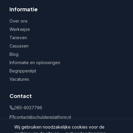
Informatie
Over ons
Werkwijze
Tarieven
Casussen
Blog
Informatie en oplossingen
Begrippenlijst
Vacatures
Contact
085-9027796
contact@schuldenplatform.nl
Postbus 802, 7400 AV Deventer
Wij gebruiken noodzakelijke cookies voor de