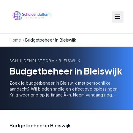
Home
Budgetbeheer In Bleiswijk
SCHULDENPLATFORM
· BLEISWIJK
Budgetbeheer in Bleiswijk
Zoek je budgetbeheer in Bleiswijk met persoonlijke
aandacht? Wij bieden snelle en effectieve oplossingen.
Krijg weer grip op je financiÃ«n. Neem vandaag nog...
Budgetbeheer in Bleiswijk