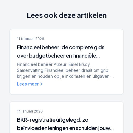
Lees ook deze artikelen
11 februari 2026
Financieel beheer: de complete gids
over budgetbeheer en financiële
planning
Financieel beheer Auteur: Emel Ersoy
Samenvatting Financieel beheer draait om grip
krijgen en houden op je inkomsten en uitgaven.
Budgetbeheer helpt bij stabilisatie, het voorkomen
Lees meer
van nieuwe schulden...
14 januari 2026
BKR-registratie uitgelegd: zo
beïnvloeden leningen en schulden jouw