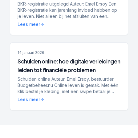
hypotheek, toekomst en financiële
BKR-registratie uitgelegd Auteur: Emel Ersoy Een
BKR-registratie kan jarenlang invloed hebben op
kansen
je leven. Niet alleen bij het afsluiten van een
lening, maar ook bij het huren van een woning,
Lees meer
het kope...
14 januari 2026
Schulden online: hoe digitale verleidingen
leiden tot financiële problemen
Schulden online Auteur: Emel Ersoy, bestuurder
Budgetbeheer.nu Online leven is gemak. Met één
klik bestel je kleding, met een swipe betaal je
achteraf en met een app heb je direct inzicht in je
Lees meer
saldo....