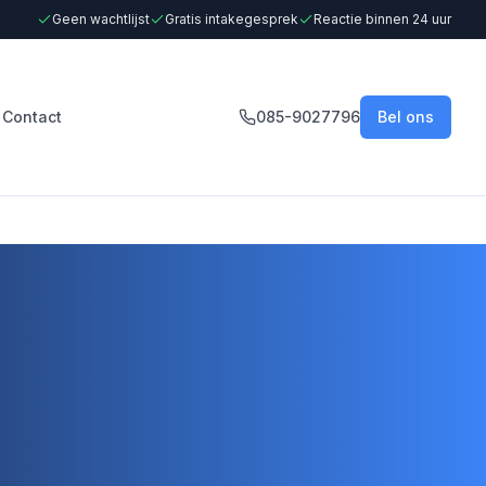
Geen wachtlijst
Gratis intakegesprek
Reactie binnen 24 uur
Contact
085-9027796
Bel ons