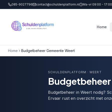
085-9027796
contact@schuldenplatform.nl
Ma-vr 09:00 - 17:00
Home
Home
Budgetbeheer Gemeente Weert
SCHULDENPLATFORM
· WEERT
Budgetbeheer 
Budgetbeheer in Weert nodig? Sch
Ervaar rust en overzicht met onz