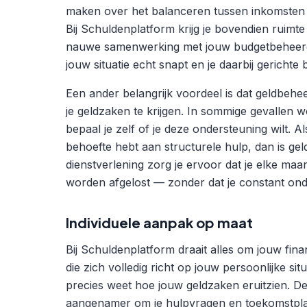
maken over het balanceren tussen inkomsten en 
Bij Schuldenplatform krijg je bovendien ruimt
nauwe samenwerking met jouw budgetbeheerder
jouw situatie echt snapt en je daarbij gerichte b
Een ander belangrijk voordeel is dat geldbeheer
je geldzaken te krijgen. In sommige gevallen
bepaal je zelf of je deze ondersteuning wilt. A
behoefte hebt aan structurele hulp, dan is ge
dienstverlening zorg je ervoor dat je elke ma
worden afgelost — zonder dat je constant onde
Individuele aanpak op maat
Bij Schuldenplatform draait alles om jouw fina
die zich volledig richt op jouw persoonlijke sit
precies weet hoe jouw geldzaken eruitzien. D
aangenamer om je hulpvragen en toekomstplan