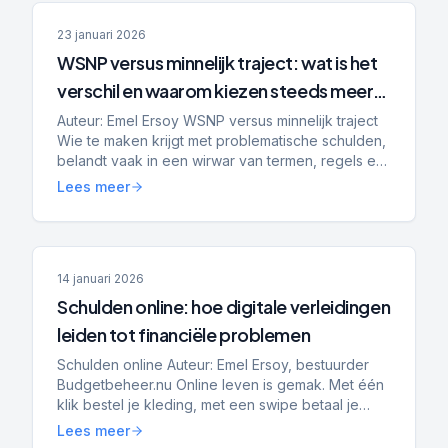
23 januari 2026
WSNP versus minnelijk traject: wat is het
verschil en waarom kiezen steeds meer
mensen voor Schuldenplatform?
Auteur: Emel Ersoy WSNP versus minnelijk traject
Wie te maken krijgt met problematische schulden,
belandt vaak in een wirwar van termen, regels en
trajecten. Twee begrippen die vrijwel altijd voorbij
Lees meer
...
14 januari 2026
Schulden online: hoe digitale verleidingen
leiden tot financiële problemen
Schulden online Auteur: Emel Ersoy, bestuurder
Budgetbeheer.nu Online leven is gemak. Met één
klik bestel je kleding, met een swipe betaal je
achteraf en met een app heb je direct inzicht in je
Lees meer
saldo....