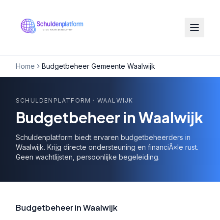
Home
Budgetbeheer Gemeente Waalwijk
SCHULDENPLATFORM
· WAALWIJK
Budgetbeheer in Waalwijk
Schuldenplatform biedt ervaren budgetbeheerders in
Waalwijk. Krijg directe ondersteuning en financiÃ«le rust.
Geen wachtlijsten, persoonlijke begeleiding.
Budgetbeheer in Waalwijk