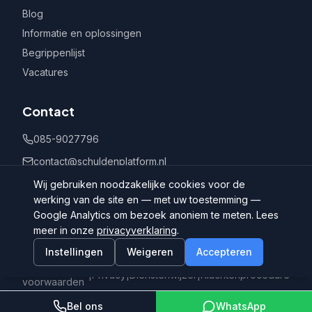
Blog
Informatie en oplossingen
Begrippenlijst
Vacatures
Contact
085-9027796
contact@schuldenplatform.nl
Postbus 802, 7400 AV Deventer
Wij gebruiken noodzakelijke cookies voor de
werking van de site en — met uw toestemming —
Google Analytics om bezoek anoniem te meten. Lees
meer in onze
privacyverklaring
.
Instellingen
Weigeren
Accepteren
©
2026
Schuldenplatform.nl
Algemene
|
Privacy
|
Dienstenwijzer
|
Klachtenprocedure
voorwaarden
Bel ons
WhatsApp