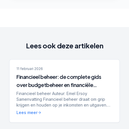
Lees ook deze artikelen
11 februari 2026
Financieel beheer: de complete gids
over budgetbeheer en financiële
planning
Financieel beheer Auteur: Emel Ersoy
Samenvatting Financieel beheer draait om grip
krijgen en houden op je inkomsten en uitgaven.
Budgetbeheer helpt bij stabilisatie, het voorkomen
Lees meer
van nieuwe schulden...