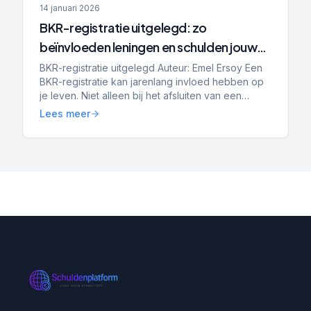
14 januari 2026
BKR-registratie uitgelegd: zo
beïnvloeden leningen en schulden jouw
hypotheek, toekomst en financiële
BKR-registratie uitgelegd Auteur: Emel Ersoy Een
BKR-registratie kan jarenlang invloed hebben op
kansen
je leven. Niet alleen bij het afsluiten van een
lening, maar ook bij het huren van een woning,
Lees meer
het kope...