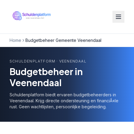
Home
Budgetbeheer Gemeente Veenendaal
SCHULDENPLATFORM
· VEENENDAAL
Budgetbeheer in
Veenendaal
Schuldenplatform biedt ervaren budgetbeheerders in
Veenendaal. Krijg directe ondersteuning en financiÃ«le
rust. Geen wachtlijsten, persoonlijke begeleiding.