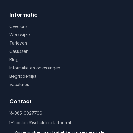
Informatie
Over ons
Werkwijze
Tarieven
Casussen
Blog
Informatie en oplossingen
Begrippenlijst
Vacatures
Contact
085-9027796
contact@schuldenplatform.nl
Postbus 802, 7400 AV Deventer
Wij gebruiken noodzakelijke cookies voor de