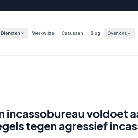
Diensten
Werkwijze
Casussen
Blog
Over ons
en incassobureau voldoet a
gels tegen agressief inca