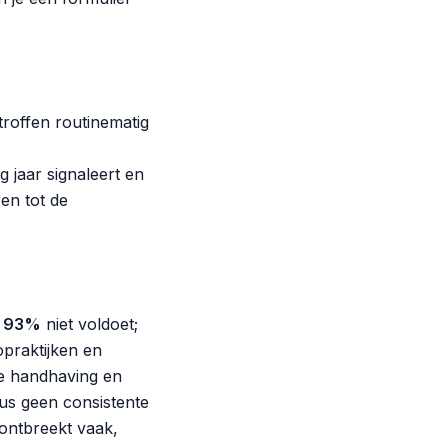
troffen routinematig
g jaar signaleert en
en tot de
a 93%
niet voldoet;
opraktijken en
ve handhaving en
aus geen consistente
 ontbreekt vaak,