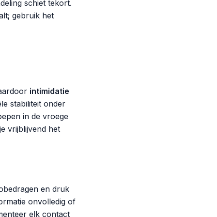
deling schiet tekort.
lt; gebruik het
aardoor
intimidatie
 stabiliteit onder
roepen in de vroege
 vrijblijvend het
ssobedragen en druk
ormatie onvolledig of
enteer elk contact