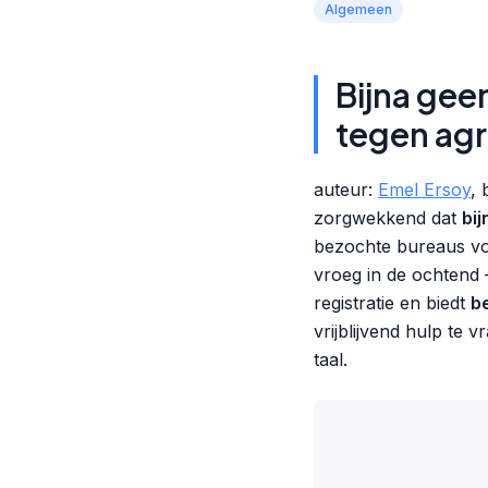
Algemeen
Bijna gee
tegen agr
auteur:
Emel Ersoy
, 
zorgwekkend dat
bi
bezochte bureaus vo
vroeg in de ochtend 
registratie en biedt
b
vrijblijvend hulp te 
taal.