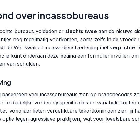
ond over incassobureaus
zochte bureaus voldeden er
slechts twee
aan de nieuwe eise
ntjes nog regelmatig voorkomen, soms zelfs in de vroege uur
ldt de Wet kwaliteit incassodienstverlening met
verplichte r
; je kunt onderaan deze pagina een formulier invullen om v
sen van schulden.
ving
ng baseerden veel incassobureaus zich op branchecodes z
 onduidelijke vorderingsspecificaties en variabele koste
s vorig jaar lieten vergelijkbare tekortkomingen zien; jij h
ls optie tegen agressieve praktijken, wat voor kwetsbare s