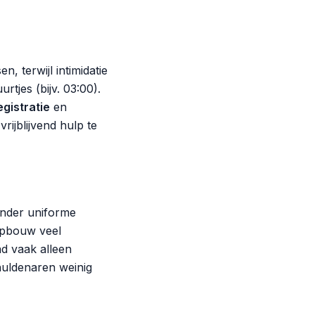
n, terwijl intimidatie
tjes (bijv. 03:00).
egistratie
en
rijblijvend hulp te
onder uniforme
nopbouw veel
ad vaak alleen
chuldenaren weinig