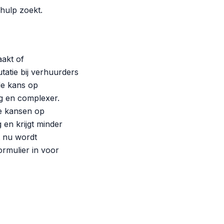
 hulp zoekt.
aakt of
utatie bij verhuurders
de kans op
ag en complexer.
te kansen op
 en krijgt minder
t nu wordt
rmulier in voor