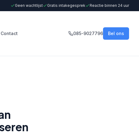
Geen wachtlijst
Gratis intakegesprek
Reactie binnen 24 uur
Contact
085-9027796
Bel ons
an
sseren