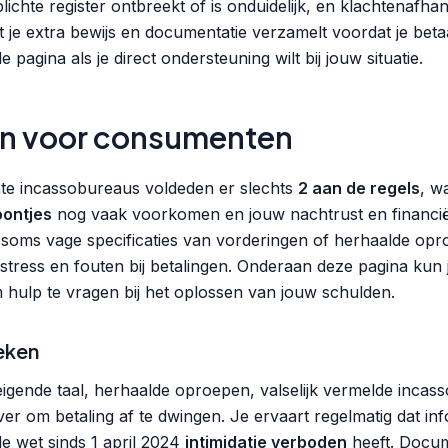
rplichte register ontbreekt of is onduidelijk, en klachtenafhan
 je extra bewijs en documentatie verzamelt voordat je betaa
 pagina als je direct ondersteuning wilt bij jouw situatie.
n voor consumenten
hte incassobureaus voldeden er slechts
2 aan de regels
, w
oontjes
nog vaak voorkomen en jouw nachtrust en financiële
gt soms vage specificaties van vorderingen of herhaalde op
 stress en fouten bij betalingen. Onderaan deze pagina kun je
m hulp te vragen bij het oplossen van jouw schulden.
eken
eigende taal, herhaalde oproepen, valselijk vermelde inca
ver om betaling af te dwingen. Je ervaart regelmatig dat inf
 de wet sinds 1 april 2024
intimidatie verboden
heeft. Docum