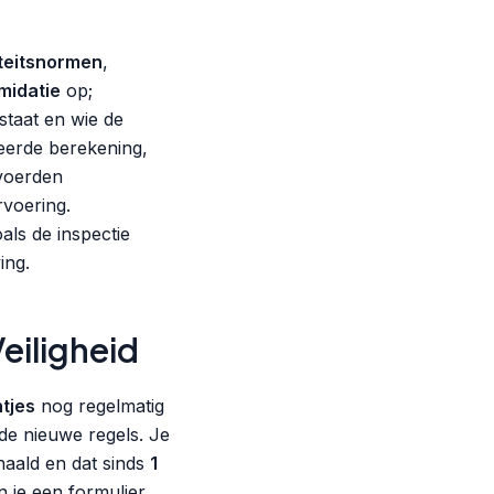
iteitsnormen
,
midatie
op;
staat en wie de
ceerde berekening,
voerden
rvoering.
als de inspectie
ing.
eiligheid
ntjes
nog regelmatig
de nieuwe regels. Je
chaald en dat sinds
1
n je een formulier