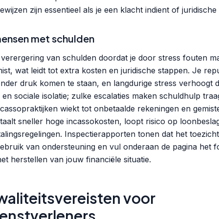
wijzen zijn essentieel als je een klacht indient of juridische
mensen met schulden
k verergering van schulden doordat je door stress fouten m
ist, wat leidt tot extra kosten en juridische stappen. Je rep
nder druk komen te staan, en langdurige stress verhoogt 
en sociale isolatie; zulke escalaties maken schuldhulp tra
 incassopraktijken wiekt tot onbetaalde rekeningen en gemis
taalt sneller hoge incassokosten, loopt risico op loonbeslag
talingsregelingen. Inspectierapporten tonen dat het toezich
bruik van ondersteuning en vul onderaan de pagina het fo
 het herstellen van jouw financiële situatie.
aliteitsvereisten voor
enstverleners