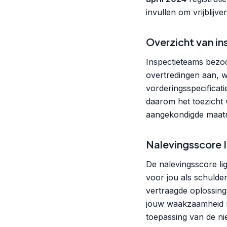
invullen om vrijblijv
Overzicht van in
Inspectieteams bezoc
overtredingen aan, w
vorderingsspecificati
daarom het toezicht 
aangekondigde maatr
Nalevingsscore 
De nalevingsscore li
voor jou als schulden
vertraagde oplossing
jouw waakzaamheid no
toepassing van de ni