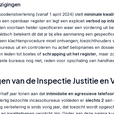
zigingen
ssodienstverlening (vanaf 1 april 2024) stelt
minimale kwal
 in een openbaar register en legt een expliciet
verbod op inti
n voortaan helder specificeren waar een vordering uit be
ktisch betekent dit dat je bij elke aanmaning een gespecifi
een klachtenprocedure moet ontvangen; toezichthouders 
bureaus uit en controleren nu actief belopnames en dossie
 leiden tot boetes of
schrapping uit het register
, maar zo
este bureaus nog niet, reden voor opschaling van handhav
n van de Inspectie Justitie en V
rhalf jaar tonen aan dat
intimidatie en agressieve telefoo
ertig bezochte incassobureaus voldeden er
slechts 2
aan 
nig verbetering is sinds vorig jaar, dat toezicht wordt opges
e en kwaliteitseisen verplicht zijn. Onder aan deze pagina ku