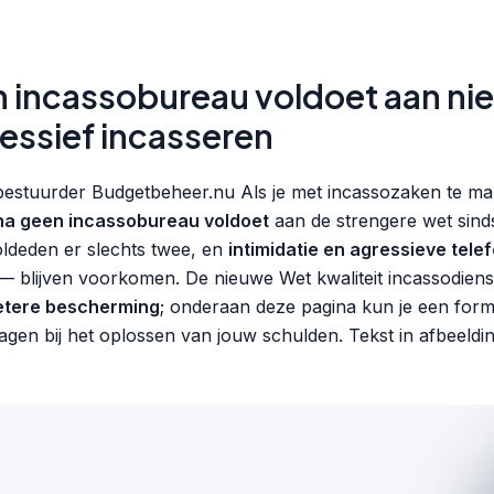
n incassobureau voldoet aan ni
essief incasseren
bestuurder Budgetbeheer.nu Als je met incassozaken te mak
jna geen incassobureau voldoet
aan de strengere wet sinds
ldeden er slechts twee, en
intimidatie en agressieve tele
— blijven voorkomen. De nieuwe Wet kwaliteit incassodienst
etere bescherming
; onderaan deze pagina kun je een form
vragen bij het oplossen van jouw schulden. Tekst in afbeeld