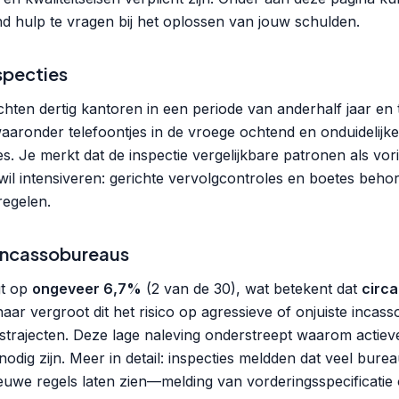
end hulp te vragen bij het oplossen van jouw schulden.
specties
hten dertig kantoren in een periode van anderhalf jaar en 
aaronder telefoontjes in de vroege ochtend en onduidelijke
es. Je merkt dat de inspectie vergelijkbare patronen als vori
wil intensiveren: gerichte vervolgcontroles en boetes behor
egelen.
Incassobureaus
gt op
ongeveer 6,7%
(2 van de 30), wat betekent dat
circ
aar vergroot dit het risico op agressieve of onjuiste incass
strajecten. Deze lage naleving onderstreept waarom actie
dig zijn. Meer in detail: inspecties meldden dat veel bure
euwe regels laten zien—melding van vorderingsspecificatie