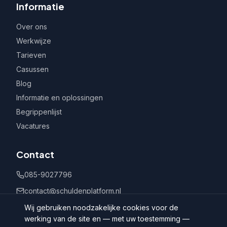
Informatie
Over ons
Werkwijze
Tarieven
Casussen
Blog
Informatie en oplossingen
Begrippenlijst
Vacatures
Contact
085-9027796
contact@schuldenplatform.nl
Postbus 802, 7400 AV Deventer
Wij gebruiken noodzakelijke cookies voor de
werking van de site en — met uw toestemming —