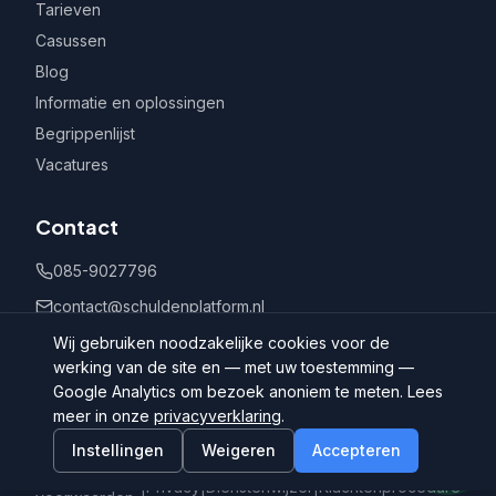
Tarieven
Casussen
Blog
Informatie en oplossingen
Begrippenlijst
Vacatures
Contact
085-9027796
contact@schuldenplatform.nl
Postbus 802, 7400 AV Deventer
Wij gebruiken noodzakelijke cookies voor de
werking van de site en — met uw toestemming —
Google Analytics om bezoek anoniem te meten. Lees
meer in onze
privacyverklaring
.
Instellingen
Weigeren
Accepteren
©
2026
Schuldenplatform.nl
Algemene
|
Privacy
|
Dienstenwijzer
|
Klachtenprocedure