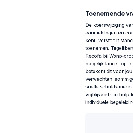
Toenemende vra
De koerswijziging va
aanmeldingen en comp
kent, verstoort stan
toenemen. Tegelijker
Recofa bij Wsnp‑proc
mogelijk langer op h
betekent dit voor jou
verwachten: sommige 
snelle schuldsanerin
vrijblijvend om hulp
individuele begeleidin