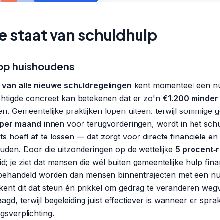
e staat van schuldhulp
 op huishoudens
 van alle nieuwe schuldregelingen
kent momenteel een nu
echtigde concreet kan betekenen dat er zo'n
€1.200 minder 
n. Gemeentelijke praktijken lopen uiteen: terwijl sommige
per maand
innen voor terugvorderingen, wordt in het schul
ets hoeft af te lossen — dat zorgt voor directe financiële en
ouden. Door die uitzonderingen op de wettelijke
5 procent‑r
d; je ziet dat mensen die wél buiten gemeentelijke hulp fina
s behandeld worden dan mensen binnentrajecten met een n
ent dit dat steun én prikkel om gedrag te veranderen wegv
agd, terwijl begeleiding juist effectiever is wanneer er spra
gsverplichting.