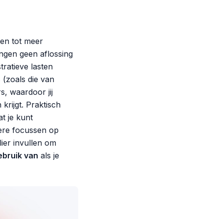
den tot meer
ngen geen aflossing
tratieve lasten
 (zoals die van
, waardoor jij
krijgt. Praktisch
t je kunt
ere focussen op
ier invullen om
ebruik van
als je