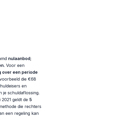
aamd
nulaanbod
;
en
. Voor een
g over een periode
jvoorbeeld die €68
huldeisers en
n je schuldaflossing.
i 2021 geldt de
5
nmethode die rechters
an een regeling kan