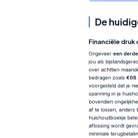
De huidig
Financiële druk
Ongeveer
een derde
jou als bijstandsger
over achttien maande
bedragen zoals
€68 
voorgesteld dat je ni
spanning in je huish
bovendien ongelijkhei
af te lossen, ander
huishoudboekje betek
aflossing wordt gevra
minimale terugbetalin