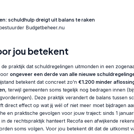
: schuldhulp dreigt uit balans te raken
 bestuurder Budgetbeheer.nu
oor jou betekent
in de praktijk dat schuldregelingen uitmonden in een zogen
 voor
ongeveer een derde van alle nieuwe schuldregeling
bijstand betekent dat concreet zo’n
€1.200 minder aflossin
en
, terwijl gemeenten soms tegelijk nog bedragen innen (bi
vorderingen). Deze praktijk verandert de balans tussen sc
 direct effect op wat jij wél of niet meer moet bijdragen aa
che en praktische gevolgen voor jouw traject: sinds 1 januar
 in de rechtspraktijk hanteert Recofa een afwijkende reke
den soms volgen. Voor jou betekent dit dat de uitkomst v