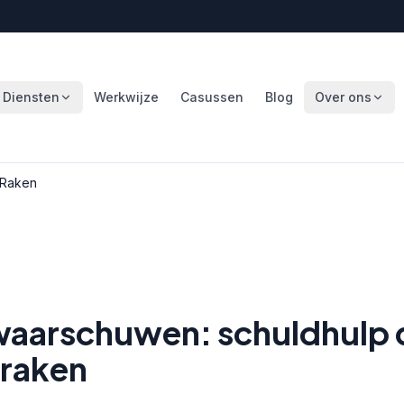
Diensten
Werkwijze
Casussen
Blog
Over ons
 Raken
waarschuwen: schuldhulp d
 raken