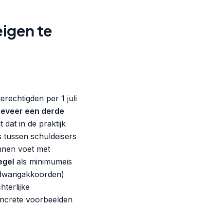
eigen te
erechtigden per 1 juli
eveer een derde
dat in de praktijk
 tussen schuldeisers
annen voet met
egel
als minimumeis
p-dwangakkoorden)
hterlijke
concrete voorbeelden