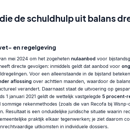
die de schuldhulp uit balans dr
wet- en regelgeving
 van mei 2024 om het zogeheten
nulaanbod
voor bijstandsg
heeft directe gevolgen: inmiddels geldt dat aanbod voor
ong
dregelingen. Voor een alleenstaande in de bijstand betekent 
nder aflossing
over achttien maanden, waardoor de balans
ctureel verandert. Daarnaast staat de uitvoering op gesp
ds 1 januari 2021 geldt de wettelijk vastgelegde
5 procent-r
wijl sommige rekenmethodes (zoals die van Recofa bij Wsn
 Resultaat is een onduidelijke juridische situatie waarin rec
emeentelijke praktijk elkaar tegenwerken; je ziet daarom 
nrechtvaardige uitkomsten in individuele dossiers.