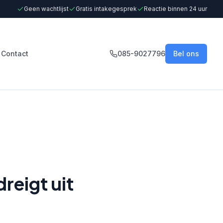
Geen wachtlijst
Gratis intakegesprek
Reactie binnen 24 uur
Contact
085-9027796
Bel ons
reigt uit