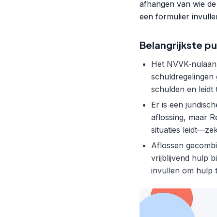
afhangen van wie de
een formulier invul
Belangrijkste p
Het NVVK‑nulaanb
schuldregelingen 
schulden en leidt t
Er is een juridis
aflossing, maar R
situaties leidt—z
Aflossen gecombin
vrijblijvend hulp
invullen om hulp 