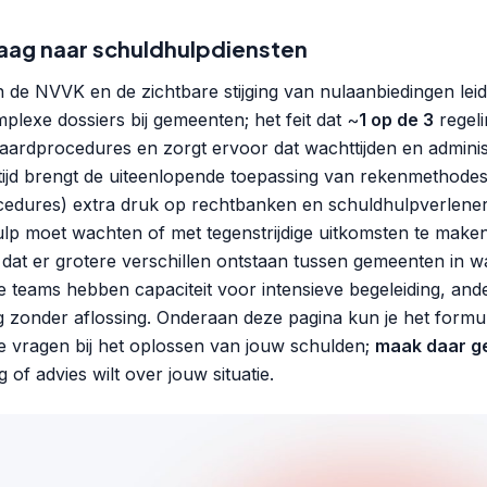
ag naar schuldhulpdiensten
n de NVVK en de zichtbare stijging van nulaanbiedingen lei
lexe dossiers bij gemeenten; het feit dat ~
1 op de 3
regeli
daardprocedures en zorgt ervoor dat wachttijden en adminis
tijd brengt de uiteenlopende toepassing van rekenmethodes
edures) extra druk op rechtbanken en schuldhulpverleners
ulp moet wachten of met tegenstrijdige uitkomsten te maken 
 dat er grotere verschillen ontstaan tussen gemeenten in wa
teams hebben capaciteit voor intensieve begeleiding, and
g zonder aflossing. Onderaan deze pagina kun je het formul
 te vragen bij het oplossen van jouw schulden;
maak daar g
g of advies wilt over jouw situatie.