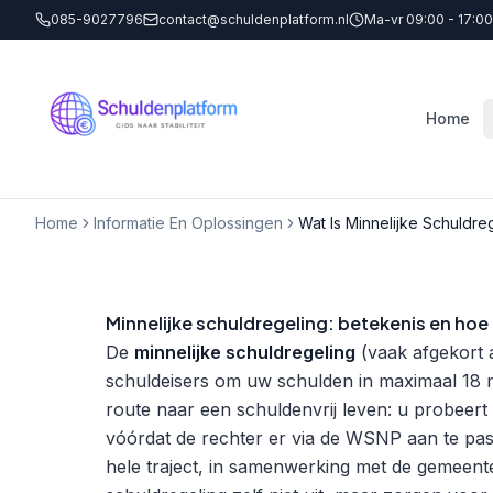
085-9027796
contact@schuldenplatform.nl
Ma-vr 09:00 - 17:00
Home
Home
Informatie En Oplossingen
Wat Is Minnelijke Schuldre
Minnelijke schuldregeling: betekenis en hoe
De
minnelijke schuldregeling
(vaak afgekort a
schuldeisers om uw schulden in maximaal 18 m
route naar een schuldenvrij leven: u probeer
vóórdat de rechter er via de WSNP aan te pas
hele traject, in samenwerking met de gemeent