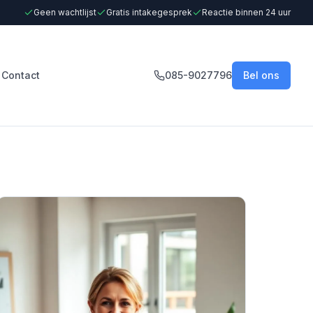
Geen wachtlijst
Gratis intakegesprek
Reactie binnen 24 uur
Contact
085-9027796
Bel ons