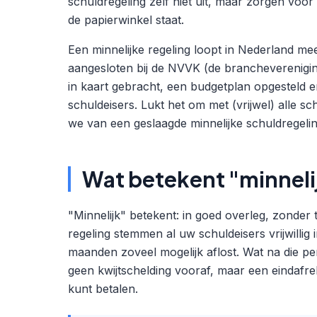
schuldregeling zelf niet uit, maar zorgen voor 
de papierwinkel staat.
Een minnelijke regeling loopt in Nederland mee
aangesloten bij de NVVK (de brancheverenigin
in kaart gebracht, een budgetplan opgesteld
schuldeisers. Lukt het om met (vrijwel) alle 
we van een geslaagde minnelijke schuldregelin
Wat betekent "minneli
"Minnelijk" betekent: in goed overleg, zonder 
regeling stemmen al uw schuldeisers vrijwillig
maanden zoveel mogelijk aflost. Wat na die per
geen kwijtschelding vooraf, maar een eindafrek
kunt betalen.