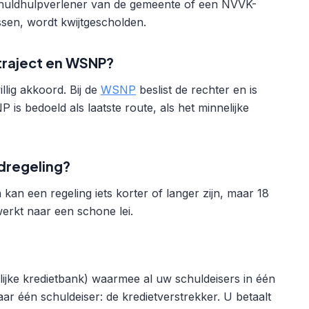
chuldhulpverlener van de gemeente of een NVVK-
ossen, wordt kwijtgescholden.
 traject en WSNP?
illig akkoord. Bij de
WSNP
beslist de rechter en is
is bedoeld als laatste route, als het minnelijke
ldregeling?
 kan een regeling iets korter of langer zijn, maar 18
erkt naar een schone lei.
ijke kredietbank) waarmee al uw schuldeisers in één
r één schuldeiser: de kredietverstrekker. U betaalt