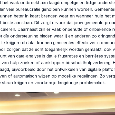
t het vaak ontbreekt aan laagdrempelige en tijdige onderste
er veel bureaucratie geholpen kunnen worden. Gemeenten
unnen beter in kaart brengen waar en wanneer hulp het me
et beste aanslaan. Dit zorgt ervoor dat jouw gemeente proa
caleren. Daarnaast zijn er vaak onbenutte of onbekende r
ist díe ondersteuning bieden waar jij en anderen zo dringen
 te krijgen uit data, kunnen gemeentes effectiever commun
or zorgen dat ze echt toegankelijk worden gemaakt, ook 
nt van data-analyse is dat je frustraties en barrières syst
an hulp zoeken of aankloppen bij schuldhulpverlening. 
agd, bijvoorbeeld door het ontwikkelen van digitale platf
even of automatisch wijzen op mogelijke regelingen. Zo verg
te steun krijgen en voorkom je langdurige problematiek.