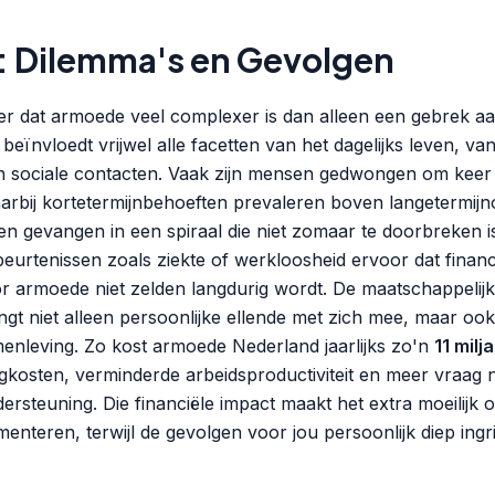
 Dilemma's en Gevolgen
er dat armoede veel complexer is dan alleen een gebrek aa
 beïnvloedt vrijwel alle facetten van het dagelijks leven, va
 sociale contacten. Vaak zijn mensen gedwongen om keer 
rbij kortetermijnbehoeften prevaleren boven langetermijno
 gevangen in een spiraal die niet zomaar te doorbreken i
beurtenissen zoals ziekte of werkloosheid ervoor dat finan
 armoede niet zelden langdurig wordt. De maatschappelijke
t niet alleen persoonlijke ellende met zich mee, maar ook 
enleving. Zo kost armoede Nederland jaarlijks zo'n
11 milj
kosten, verminderde arbeidsproductiviteit en meer vraag 
rsteuning. Die financiële impact maakt het extra moeilijk 
enteren, terwijl de gevolgen voor jou persoonlijk diep ingrij