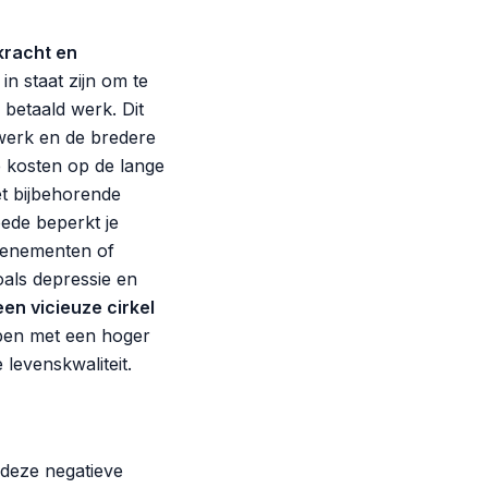
kracht en
n staat zijn om te
 betaald werk. Dit
twerk en de bredere
e kosten op de lange
et bijbehorende
ede beperkt je
evenementen of
als depressie en
een vicieuze cirkel
n met een hoger
levenskwaliteit.
 deze negatieve