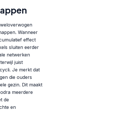
happen
n weloverwogen
chappen. Wanneer
cumulatief effect
els sluiten eerder
ale netwerken
rwijl juist
ycli. Je merkt dat
gen die ouders
ele gezin. Dit maakt
 zodra meerdere
et de
chte en