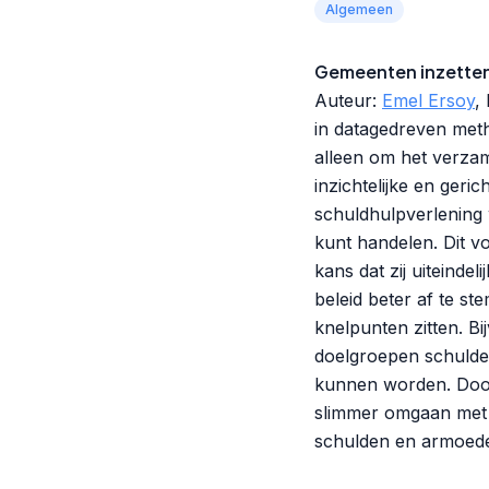
Algemeen
Gemeenten inzetten
Auteur:
Emel Ersoy
,
in datagedreven meth
alleen om het verzam
inzichtelijke en geri
schuldhulpverlening 
kunt handelen. Dit v
kans dat zij uiteinde
beleid beter af te s
knelpunten zitten. B
doelgroepen schulde
kunnen worden. Door 
slimmer omgaan met b
schulden en armoed