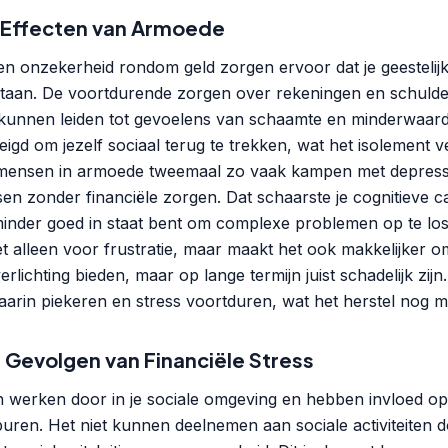
 Effecten van Armoede
en onzekerheid rondom geld zorgen ervoor dat je geestelijk
staan. De voortdurende zorgen over rekeningen en schuld
kunnen leiden tot gevoelens van schaamte en minderwaardi
igd om jezelf sociaal terug te trekken, wat het isolement ve
t mensen in armoede tweemaal zo vaak kampen met depress
n zonder financiële zorgen. Dat schaarste je cognitieve ca
minder goed in staat bent om complexe problemen op te los
iet alleen voor frustratie, maar maakt het ook makkelijker
erlichting bieden, maar op lange termijn juist schadelijk zijn.
aarin piekeren en stress voortduren, wat het herstel nog mo
Gevolgen van Financiële Stress
 werken door in je sociale omgeving en hebben invloed op 
 buren. Het niet kunnen deelnemen aan sociale activiteiten