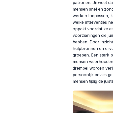
patronen. Jij weet da
mensen snel en zond
werken toepassen, k
welke interventies h
oppakt voordat ze es
voorzieningen die ju
hebben. Door inzicht
hulpbronnen en ervo
groepen. Een sterk pu
mensen weerhouden v
drempel worden verla
persoonlijk advies g
mensen tijdig de juis