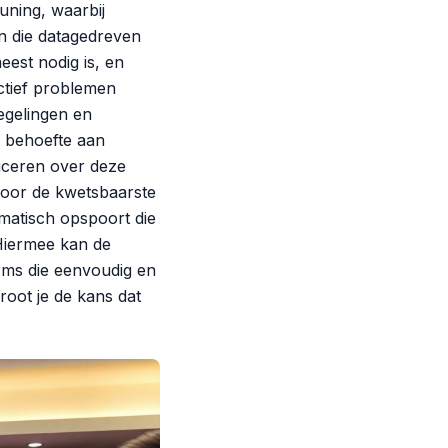
uning, waarbij
 die datagedreven
est nodig is, en
ctief problemen
egelingen en
d behoefte aan
iceren over deze
voor de kwetsbaarste
ematisch opspoort die
Hiermee kan de
orms die eenvoudig en
root je de kans dat