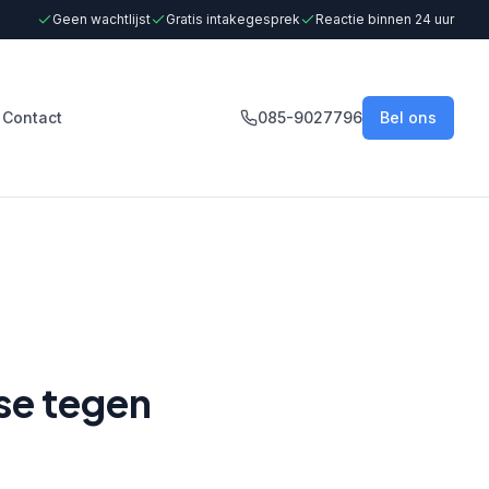
Geen wachtlijst
Gratis intakegesprek
Reactie binnen 24 uur
Contact
085-9027796
Bel ons
se tegen