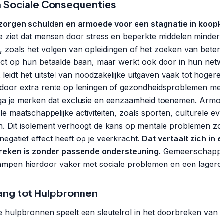
 Sociale Consequenties
zorgen schulden en armoede voor een stagnatie in koop
 ziet dat mensen door stress en beperkte middelen minder i
f, zoals het volgen van opleidingen of het zoeken van beter
pact op hun betaalde baan, maar werkt ook door in hun ne
leidt het uitstel van noodzakelijke uitgaven vaak tot hoger
d door extra rente op leningen of gezondheidsproblemen m
 ga je merken dat exclusie en eenzaamheid toenemen. Armo
 maatschappelijke activiteiten, zoals sporten, culturele 
n. Dit isolement verhoogt de kans op mentale problemen zo
egatief effect heeft op je veerkracht.
Dat vertaalt zich in 
rbreken is zonder passende ondersteuning.
Gemeenschappe
mpen hierdoor vaker met sociale problemen en een lagere 
ang tot Hulpbronnen
 hulpbronnen speelt een sleutelrol in het doorbreken van