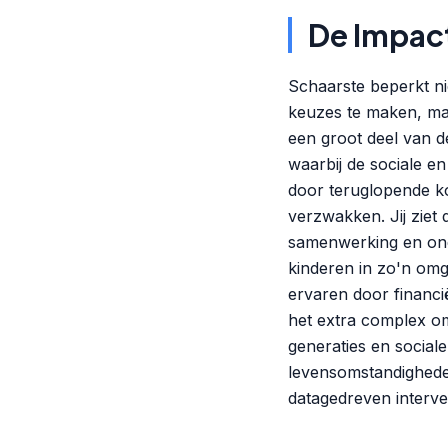
De Impac
Schaarste beperkt ni
keuzes te maken, ma
een groot deel van de
waarbij de sociale en
door teruglopende k
verzwakken. Jij ziet 
samenwerking en onde
kinderen in zo'n omg
ervaren door financië
het extra complex o
generaties en social
levensomstandighede
datagedreven interv