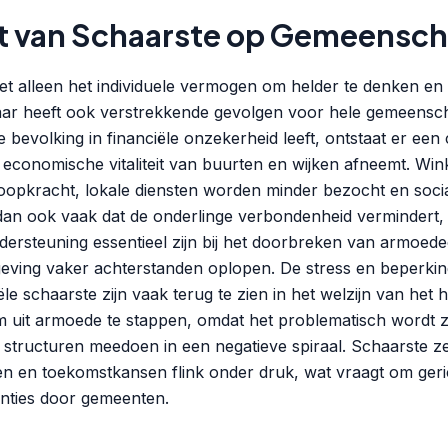
t van Schaarste op Gemeensc
et alleen het individuele vermogen om helder te denken e
ar heeft ook verstrekkende gevolgen voor hele gemeens
 bevolking in financiële onzekerheid leeft, ontstaat er een 
 economische vitaliteit van buurten en wijken afneemt. Wink
oopkracht, lokale diensten worden minder bezocht en soci
dan ook vaak dat de onderlinge verbondenheid vermindert, te
rsteuning essentieel zijn bij het doorbreken van armoedec
eving vaker achterstanden oplopen. De stress en beperkin
le schaarste zijn vaak terug te zien in het welzijn van het h
m uit armoede te stappen, omdat het problematisch wordt
e structuren meedoen in een negatieve spiraal. Schaarste z
n en toekomstkansen flink onder druk, wat vraagt om geri
enties door gemeenten.