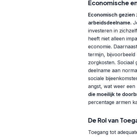
Economische en
Economisch gezien 
arbeidsdeelname.
Je
investeren in zichzel
heeft niet alleen im
economie. Daarnaast 
termijn, bijvoorbeel
zorgkosten. Sociaal
deelname aan normale
sociale bijeenkomste
angst, wat weer een n
die moeilijk te doo
percentage armen ka
De Rol van Toeg
Toegang tot adequate