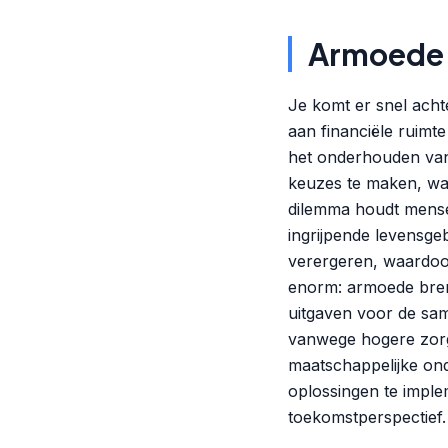
Armoede:
Je komt er snel acht
aan financiële ruimte
het onderhouden van
keuzes te maken, waa
dilemma houdt mensen
ingrijpende levensge
verergeren, waardoor
enorm: armoede breng
uitgaven voor de sam
vanwege hogere zorg
maatschappelijke onde
oplossingen te implem
toekomstperspectief.