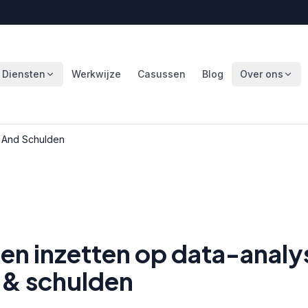
Diensten
Werkwijze
Casussen
Blog
Over ons
 And Schulden
n inzetten op data-analy
& schulden