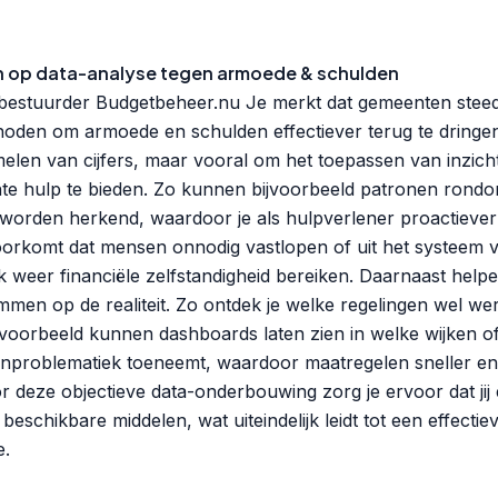
 op data-analyse tegen armoede & schulden
 bestuurder Budgetbeheer.nu Je merkt dat gemeenten steed
oden om armoede en schulden effectiever terug te dringen. 
elen van cijfers, maar vooral om het toepassen van inzich
chte hulp te bieden. Zo kunnen bijvoorbeeld patronen rondom
worden herkend, waardoor je als hulpverlener proactiever
oorkomt dat mensen onnodig vastlopen of uit het systeem v
lijk weer financiële zelfstandigheid bereiken. Daarnaast he
temmen op de realiteit. Zo ontdek je welke regelingen wel 
ijvoorbeeld kunnen dashboards laten zien in welke wijken o
nproblematiek toeneemt, waardoor maatregelen sneller en 
deze objectieve data-onderbouwing zorg je ervoor dat jij
eschikbare middelen, wat uiteindelijk leidt tot een effecti
e.