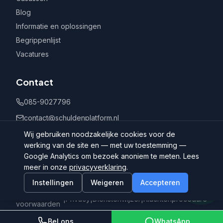
Blog
Informatie en oplossingen
Begrippenlijst
Vacatures
Contact
085-9027796
contact@schuldenplatform.nl
Postbus 802, 7400 AV Deventer
Wij gebruiken noodzakelijke cookies voor de
werking van de site en — met uw toestemming —
Google Analytics om bezoek anoniem te meten. Lees
meer in onze
privacyverklaring
.
Instellingen
Weigeren
Accepteren
©
2026
Schuldenplatform.nl
Algemene
|
Privacy
|
Dienstenwijzer
|
Klachtenprocedure
voorwaarden
Bel ons
WhatsApp