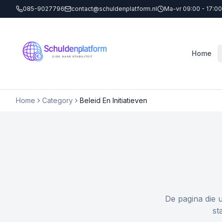
085-9027796
contact@schuldenplatform.nl
Ma-vr 09:00 - 17:00
Home
Home
Category
Beleid En Initiatieven
De pagina die 
st