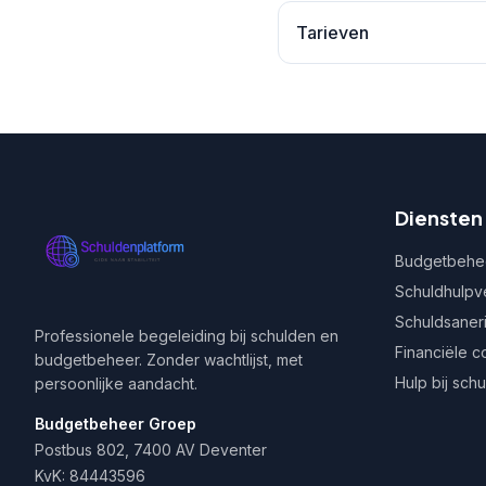
Tarieven
Diensten
Budgetbehe
Schuldhulpv
Schuldsaner
Professionele begeleiding bij schulden en
Financiële c
budgetbeheer. Zonder wachtlijst, met
Hulp bij sch
persoonlijke aandacht.
Budgetbeheer Groep
Postbus 802, 7400 AV Deventer
KvK: 84443596