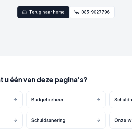
Terug naar home
085-9027796
t u één van deze pagina's?
Budgetbeheer
Schuldh
Schuldsanering
Onze w