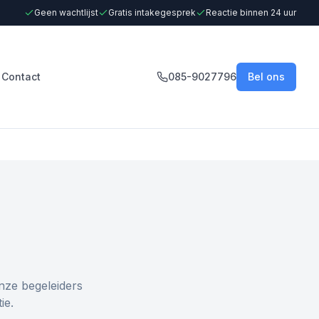
Geen wachtlijst
Gratis intakegesprek
Reactie binnen 24 uur
Contact
085-9027796
Bel ons
nze begeleiders
ie.