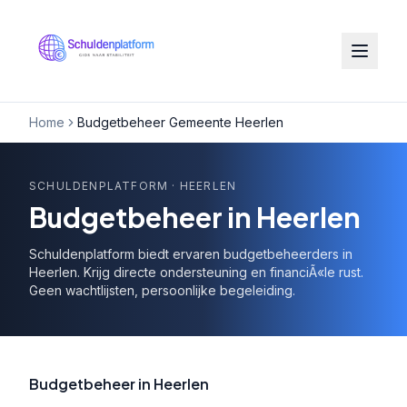
Home
Budgetbeheer Gemeente Heerlen
SCHULDENPLATFORM
· HEERLEN
Budgetbeheer in Heerlen
Schuldenplatform biedt ervaren budgetbeheerders in
Heerlen. Krijg directe ondersteuning en financiÃ«le rust.
Geen wachtlijsten, persoonlijke begeleiding.
Budgetbeheer in Heerlen