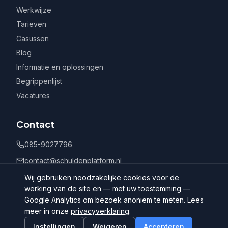
Werkwijze
Tarieven
Casussen
Blog
Informatie en oplossingen
Begrippenlijst
Vacatures
Contact
085-9027796
contact@schuldenplatform.nl
Postbus 802, 7400 AV Deventer
Wij gebruiken noodzakelijke cookies voor de
werking van de site en — met uw toestemming —
Google Analytics om bezoek anoniem te meten. Lees
meer in onze
privacyverklaring
.
Instellingen
Weigeren
Accepteren