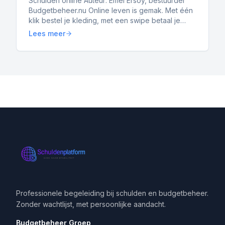
Schulden online Auteur: Emel Ersoy, bestuurder
Budgetbeheer.nu Online leven is gemak. Met één
klik bestel je kleding, met een swipe betaal je
achteraf en met een app heb je direct inzicht in je
Lees meer
saldo....
Professionele begeleiding bij schulden en budgetbeheer.
Zonder wachtlijst, met persoonlijke aandacht.
Budgetbeheer Groep