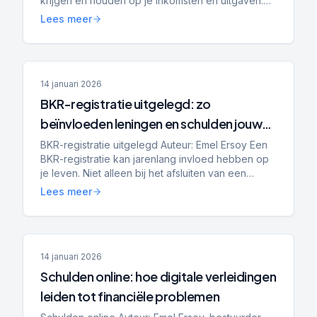
krijgen en houden op je inkomsten en uitgaven.
Budgetbeheer helpt bij stabilisatie, het voorkomen
Lees meer
van nieuwe schulden...
14 januari 2026
BKR-registratie uitgelegd: zo
beïnvloeden leningen en schulden jouw
hypotheek, toekomst en financiële
BKR-registratie uitgelegd Auteur: Emel Ersoy Een
BKR-registratie kan jarenlang invloed hebben op
kansen
je leven. Niet alleen bij het afsluiten van een
lening, maar ook bij het huren van een woning,
Lees meer
het kope...
14 januari 2026
Schulden online: hoe digitale verleidingen
leiden tot financiële problemen