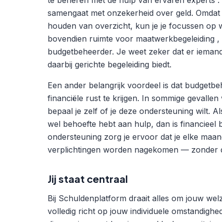
te beheren met de hulp van ervaren experts . D
samengaat met onzekerheid over geld. Omdat je
houden van overzicht, kun je je focussen op wat
bovendien ruimte voor maatwerkbegeleiding ,
budgetbeheerder. Je weet zeker dat er iemand n
daarbij gerichte begeleiding biedt.
Een ander belangrijk voordeel is dat budgetbeh
financiële rust te krijgen. In sommige gevall
bepaal je zelf of je deze ondersteuning wilt. A
wel behoefte hebt aan hulp, dan is financieel
ondersteuning zorg je ervoor dat je elke maand
verplichtingen worden nagekomen — zonder dat
Jij staat centraal
Bij Schuldenplatform draait alles om jouw welz
volledig richt op jouw individuele omstandigh