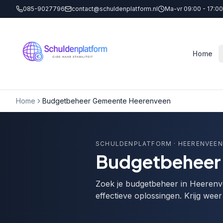
085-9027796
contact@schuldenplatform.nl
Ma-vr 09:00 - 17:00
Home
Home
Budgetbeheer Gemeente Heerenveen
SCHULDENPLATFORM
· HEERENVEEN
Budgetbeheer 
Zoek je budgetbeheer in Heerenve
effectieve oplossingen. Krijg wee