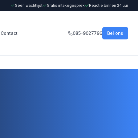
Geen wachtlijst
Gratis intakegesprek
Reactie binnen 24 uur
Contact
085-9027796
Bel ons