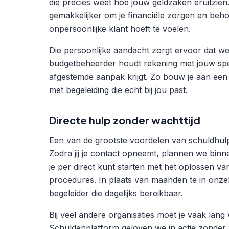
die precies weet hoe jouw geldzaken eruitzien
gemakkelijker om je financiële zorgen en behoe
onpersoonlijke klant hoeft te voelen.
Die persoonlijke aandacht zorgt ervoor dat 
budgetbeheerder houdt rekening met jouw spec
afgestemde aanpak krijgt. Zo bouw je aan een 
met begeleiding die echt bij jou past.
Directe hulp zonder wachttijd
Een van de grootste voordelen van schuldhulp 
Zodra jij je contact opneemt, plannen we binn
je per direct kunt starten met het oplossen va
procedures. In plaats van maanden te in onzeke
begeleider die dagelijks bereikbaar.
Bij veel andere organisaties moet je vaak lang 
Schuldenplatform geloven we in actie zonder 