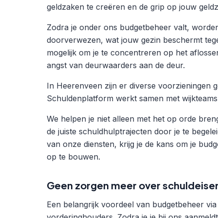
geldzaken te creëren en de grip op jouw geldz
Zodra je onder ons budgetbeheer valt, worden 
doorverwezen, wat jouw gezin beschermt teg
mogelijk om je te concentreren op het afloss
angst van deurwaarders aan de deur.
In Heerenveen zijn er diverse voorzieningen 
Schuldenplatform werkt samen met wijkteams om 
We helpen je niet alleen met het op orde bren
de juiste schuldhulptrajecten door je te begel
van onze diensten, krijg je de kans om je bu
op te bouwen.
Geen zorgen meer over schuldeise
Een belangrijk voordeel van budgetbeheer via S
vorderinghouders. Zodra je je bij ons aanmel