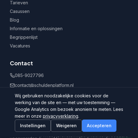
Tarieven
Casussen
Blog
Informatie en oplossingen
Begrippenlijst
Vacatures
Contact
085-9027796
contact@schuldenplatform.nl
Postbus 802, 7400 AV Deventer
Wij gebruiken noodzakelijke cookies voor de
werking van de site en — met uw toestemming —
Google Analytics om bezoek anoniem te meten. Lees
meer in onze
privacyverklaring
.
Instellingen
Weigeren
Accepteren
©
2026
Schuldenplatform.nl
Algemene
|
Privacy
|
Dienstenwijzer
|
Klachtenprocedure