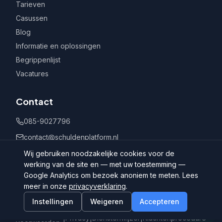
Tarieven
Casussen
Blog
Informatie en oplossingen
Begrippenlijst
Vacatures
Contact
085-9027796
contact@schuldenplatform.nl
Postbus 802, 7400 AV Deventer
Wij gebruiken noodzakelijke cookies voor de
werking van de site en — met uw toestemming —
Google Analytics om bezoek anoniem te meten. Lees
meer in onze
privacyverklaring
.
Instellingen
Weigeren
Accepteren
©
2026
Schuldenplatform.nl
Algemene
|
Privacy
|
Dienstenwijzer
|
Klachtenprocedure