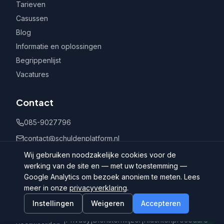
Tarieven
Casussen
Blog
Informatie en oplossingen
Begrippenlijst
Vacatures
Contact
085-9027796
contact@schuldenplatform.nl
Postbus 802, 7400 AV Deventer
Wij gebruiken noodzakelijke cookies voor de
werking van de site en — met uw toestemming —
Google Analytics om bezoek anoniem te meten. Lees
meer in onze
privacyverklaring
.
Instellingen
Weigeren
Accepteren
©
2026
Schuldenplatform.nl
Algemene
|
Privacy
|
Dienstenwijzer
|
Klachtenprocedure