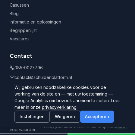
Casussen
Blog
Informatie en oplossingen
Begrippenlijst
Vacatures
Contact
085-9027796
contact@schuldenplatform.nl
Postbus 802, 7400 AV Deventer
Wij gebruiken noodzakelijke cookies voor de
werking van de site en — met uw toestemming —
Google Analytics om bezoek anoniem te meten. Lees
meer in onze
privacyverklaring
.
Instellingen
Weigeren
Accepteren
©
2026
Schuldenplatform.nl
Algemene
|
Privacy
|
Dienstenwijzer
|
Klachtenprocedure
voorwaarden