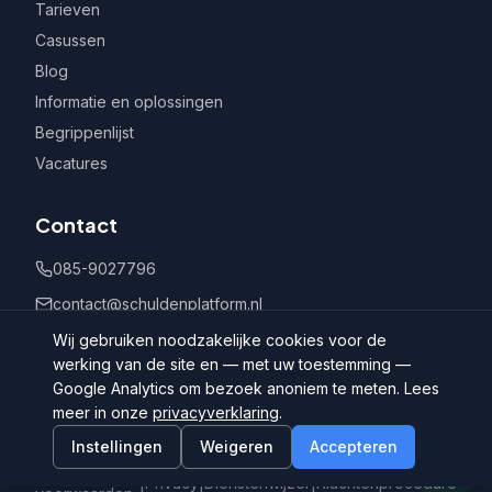
Tarieven
Casussen
Blog
Informatie en oplossingen
Begrippenlijst
Vacatures
Contact
085-9027796
contact@schuldenplatform.nl
Postbus 802, 7400 AV Deventer
Wij gebruiken noodzakelijke cookies voor de
werking van de site en — met uw toestemming —
Google Analytics om bezoek anoniem te meten. Lees
meer in onze
privacyverklaring
.
Instellingen
Weigeren
Accepteren
©
2026
Schuldenplatform.nl
Algemene
|
Privacy
|
Dienstenwijzer
|
Klachtenprocedure