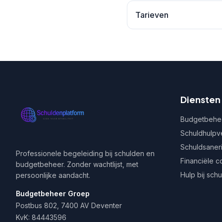
Tarieven
Diensten
Budgetbehe
Schuldhulpv
Schuldsaner
Professionele begeleiding bij schulden en
Financiële c
budgetbeheer. Zonder wachtlijst, met
Hulp bij sch
persoonlijke aandacht.
Budgetbeheer Groep
Postbus 802, 7400 AV Deventer
KvK: 84443596