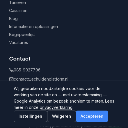
Tarieven
Casussen
Blog
Informatie en oplossingen
Begrippenlijst
Vacatures
Contact
085-9027796
contact@schuldenplatform.nl
Postbus 802, 7400 AV Deventer
Wij gebruiken noodzakelijke cookies voor de
werking van de site en — met uw toestemming —
Google Analytics om bezoek anoniem te meten. Lees
meer in onze
privacyverklaring
.
Instellingen
Weigeren
Accepteren
©
2026
Schuldenplatform.nl
Algemene
|
Privacy
|
Dienstenwijzer
|
Klachtenprocedure