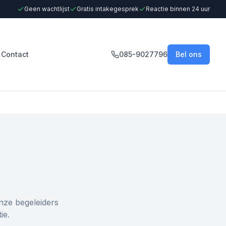
Geen wachtlijst
Gratis intakegesprek
Reactie binnen 24 uur
Contact
085-9027796
Bel ons
nze begeleiders
ie.