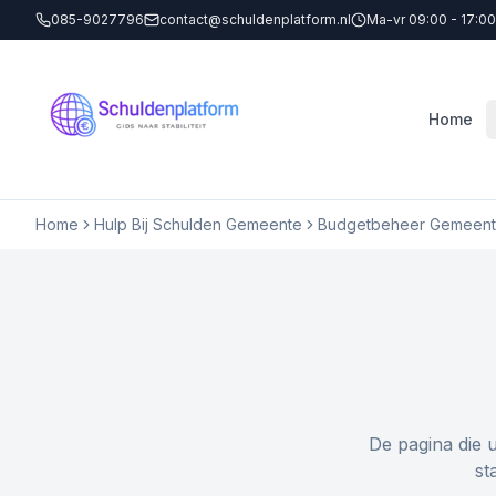
085-9027796
contact@schuldenplatform.nl
Ma-vr 09:00 - 17:00
Home
Home
Hulp Bij Schulden Gemeente
Budgetbeheer Gemeente
De pagina die 
st