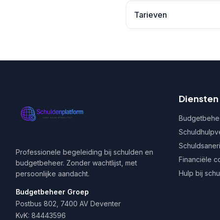
Tarieven
Diensten
Budgetbehe
Schuldhulpv
Schuldsaner
Professionele begeleiding bij schulden en
Financiële c
budgetbeheer. Zonder wachtlijst, met
Hulp bij sch
persoonlijke aandacht.
Budgetbeheer Groep
Postbus 802, 7400 AV Deventer
KvK: 84443596