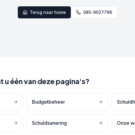
Terug naar home
085-9027796
t u één van deze pagina's?
Budgetbeheer
Schuldh
Schuldsanering
Onze w